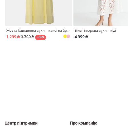
і
Сарафани
На
и
Жовта бавовняна сукня максі на бретелях
Біла гіпюрова сукня міді
1 299 ₴
3 799 ₴
4 999 ₴
- 66%
ні
Центр підтримки
Про компанію