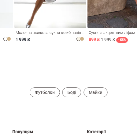
Молочна шовкова сукня-комбінація Душа
Сукня з акцентним ліфом
1 999 ₴
899 ₴
1 999 ₴
- 55%
Футболки
Боді
Майки
Покупцям
Категорії