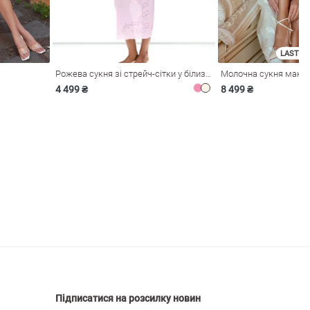
LAST SI
Рожева сукня зі стрейч-сітки у білизняному стилі
4 499 ₴
8 499 ₴
Підписатися на розсилку новин