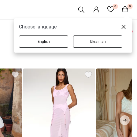
0
0
Choose language
0 товарів
English
Ukrainian