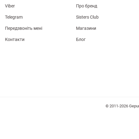
Viber
Про бренд
Telegram
Sisters Club
Передзвоніть мені
Магазини
Контакти
Блог
лизна
три
уляри
Косметика
Хустки
Панами
© 2011-2026 Gepu
ки