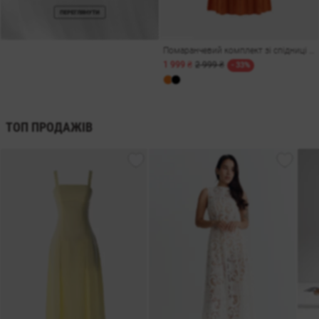
Помаранчевий комплект зі спідниці та топа з ажурною в'язкою
1 999 ₴
2 999 ₴
- 33%
ТОП ПРОДАЖІВ