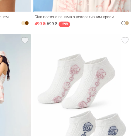
менем
Біла плетена панама з декоративним краєм
499 ₴
699 ₴
- 29%