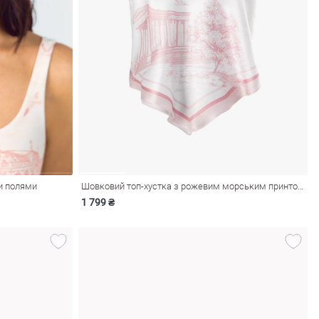
и полями
Шовковий топ-хустка з рожевим морським принтом
1 799 ₴