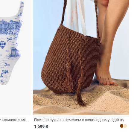
Набір із суцільного та роздільного купальника з морським принтом
Плетена сумка з ременем в шоколадному відтінку
1 699 ₴