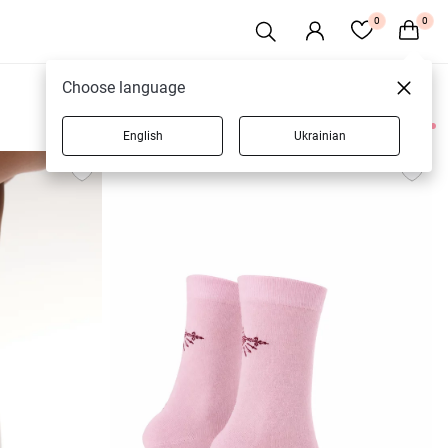
0
0
Choose language
English
Ukrainian
37 товарів