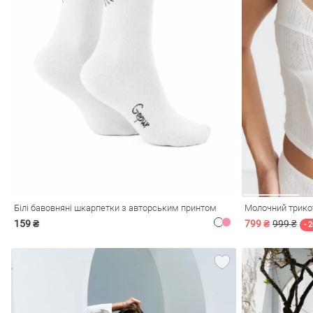
лизна
три
Білі бавовняні шкарпетки з авторським принтом
Молочний трико
159 ₴
799 ₴
999 ₴
уляри
Косметика
Хустки
Панами
- 
ки