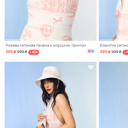
Рожева сатинова панама з морським принтом
Блакитна сатин
599 ₴
999 ₴
599 ₴
999 ₴
- 40%
- 