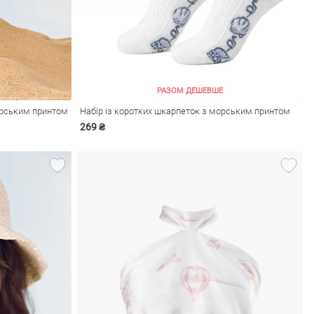
РАЗОМ ДЕШЕВШЕ
орським принтом
Набір із коротких шкарпеток з морським принтом
269 ₴