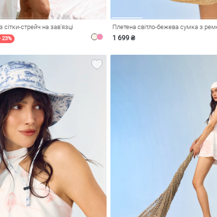
 сітки-стрейч на зав'язці
Плетена світло-бежева сумка з ре
1 699 ₴
- 23%