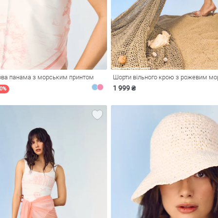
ова панама з морським принтом
Шорти вільного крою з рожевим м
1 999 ₴
40%