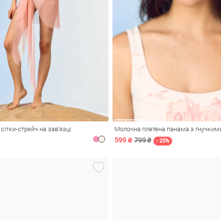
сітки-стрейч на зав'язці
Молочна плетена панама з гнучким
599 ₴
799 ₴
- 25%