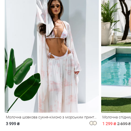
Молочна шовкова сукня-кімоно з морським принтом
Молочна спідниц
3 999 ₴
1 299 ₴
2 699 ₴