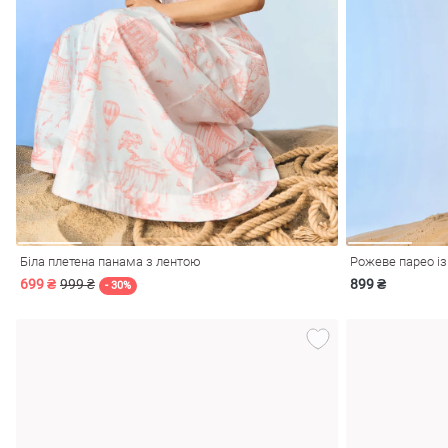
Біла плетена панама з лентою
Рожеве парео із 
699 ₴
999 ₴
899 ₴
- 30%