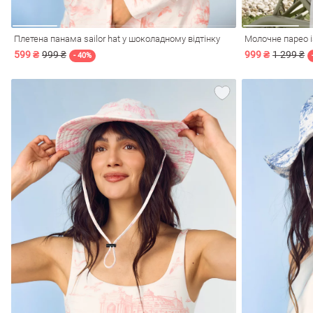
Плетена панама sailor hat у шоколадному відтінку
Молочне парео із
599 ₴
999 ₴
999 ₴
1 299 ₴
- 40%