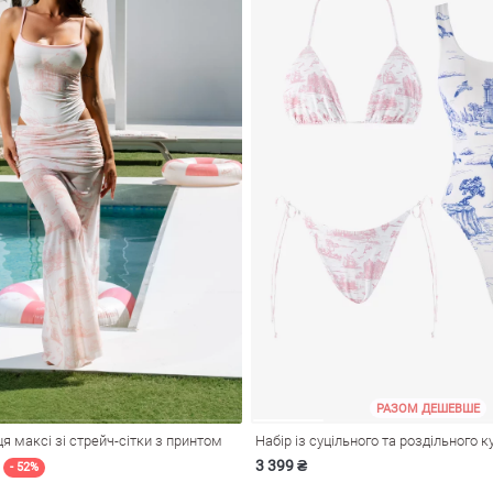
РАЗОМ ДЕШЕВШЕ
я максі зі стрейч-сітки з принтом
3 399 ₴
- 52%