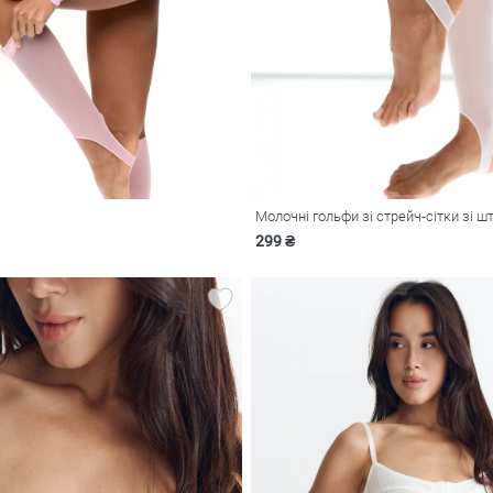
Молочні гольфи зі стрейч-сітки зі 
299 ₴