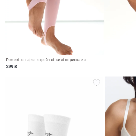
і
Сарафани
На
и
Рожеві гольфи зі стрейч-сітки зі штрипками
299 ₴
ні