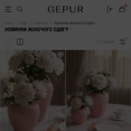
Новинки жіночого одягу ♡ інтернет-магазин Gepur
0
Gepur
Одяг
Новинки
Новинки жіночого одягу
НОВИНКИ ЖІНОЧОГО ОДЯГУ
12 товарів