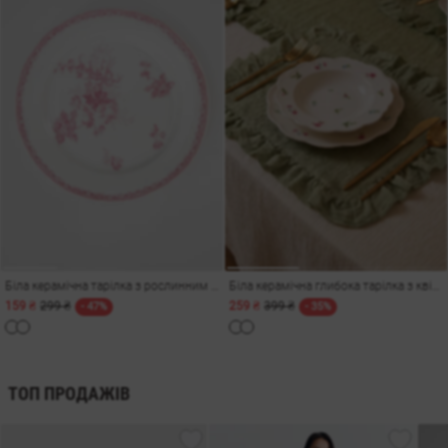
Біла керамічна тарілка з рослинним декором
Біла керамічна глибока тарілка з квітами 19,5 см
159 ₴
299 ₴
259 ₴
399 ₴
- 47%
- 35%
ТОП ПРОДАЖІВ