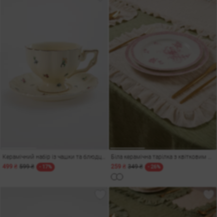
Керамічний набір із чашки та блюдця з квітковим декором
Біла керамічна тарілка з квітковим декором
499 ₴
599 ₴
259 ₴
349 ₴
- 17%
- 26%