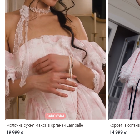
SADOVSKA
Молочна сукня максі із органзи Lamballe
Корсет із орган
19 999 ₴
14 999 ₴