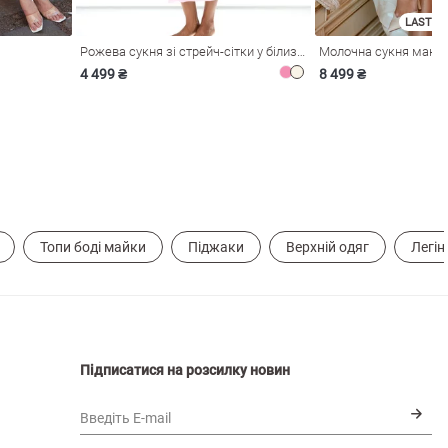
LAST SI
Рожева сукня зі стрейч-сітки у білизняному стилі
4 499 ₴
8 499 ₴
Топи боді майки
Піджаки
Верхній одяг
Легін
Підписатися на розсилку новин
Введіть E-mail