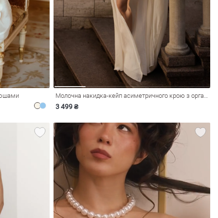
рюшами
Молочна накидка-кейп асиметричного крою з органзи
3 499 ₴