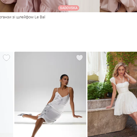
SADOVSKA
органзи зі шлейфом Le Bal