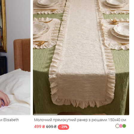
 Élisabeth
Молочний прямокутний ранер з рюшами 150х40 см
499 ₴
699 ₴
- 29%