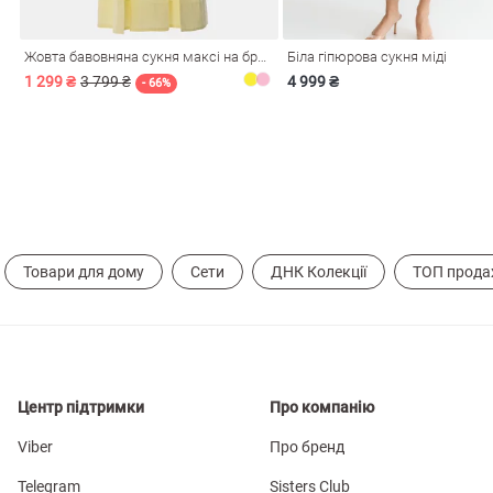
Жовта бавовняна сукня максі на бретелях
Біла гіпюрова сукня міді
1 299 ₴
3 799 ₴
4 999 ₴
- 66%
Товари для дому
Сети
ДНК Колекції
ТОП прода
Центр підтримки
Про компанію
Viber
Про бренд
Telegram
Sisters Club