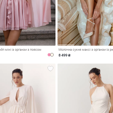
йп міні із органзи з поясом
Молочна сукня максі з органзи із 
8 499 ₴