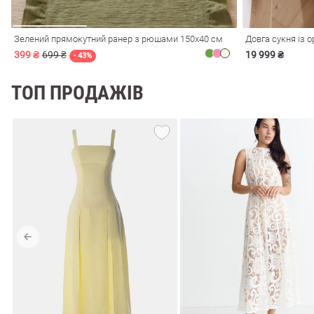
Зелений прямокутний ранер з рюшами 150х40 см
Довга сукня із 
399 ₴
699 ₴
19 999 ₴
- 43%
ТОП ПРОДАЖІВ