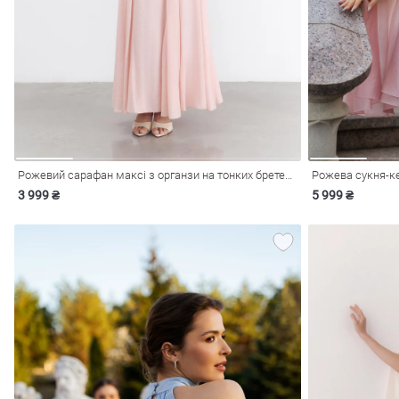
і
Сарафани
На
и
Рожевий сарафан максі з органзи на тонких бретелях
Рожева сукня-ке
3 999 ₴
5 999 ₴
ні