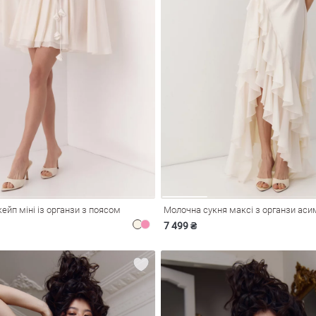
ейп міні із органзи з поясом
7 499 ₴