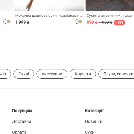
Молочна шовкова сукня-комбінація Душа
Сукня з акцентним ліфом
1 999 ₴
899 ₴
1 999 ₴
- 55%
жів
Сукні
Аксесуари
Корсети
Блузи, сорочки
Покупцям
Категорії
Доставка
Новинки
Оплата
Сукні