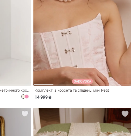
SADOVSKA
Молочна сукня максі з органзи асиметричного крою
Комплект із корсета та спідниці міні Petit
14 999 ₴