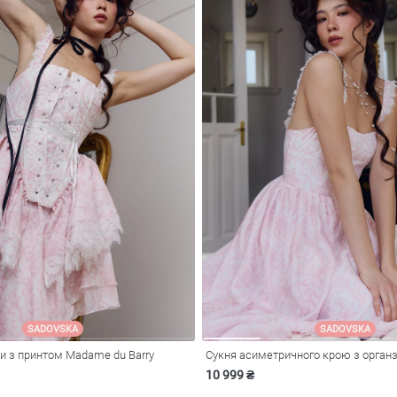
SADOVSKA
SADOVSKA
зи з принтом Madame du Barry
Сукня асиметричного крою з органзи
10 999 ₴