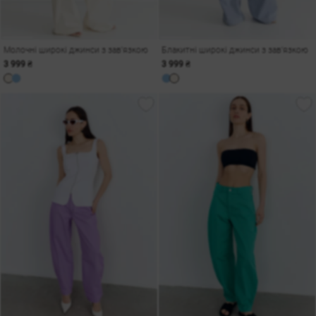
Молочні широкі джинси з зав'язкою
Блакитні широкі джинси з зав'язкою
3 999 ₴
3 999 ₴