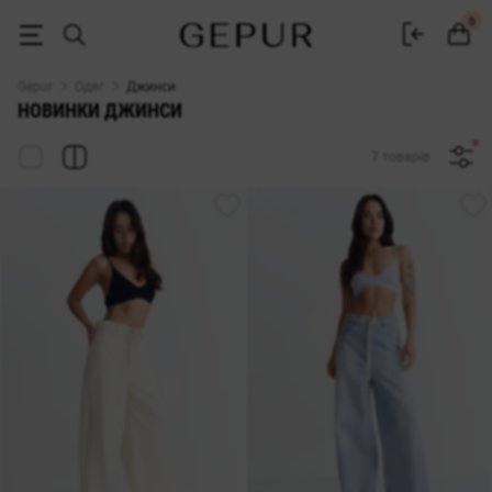
Новинки жіночі джинси купити в інтернет-магазині GEPUR
0
Gepur
Одяг
Джинси
НОВИНКИ ДЖИНСИ
7 товарів