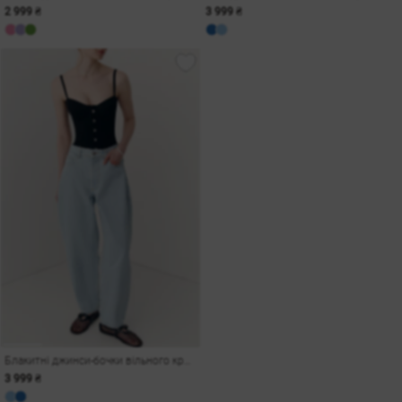
2 999 ₴
3 999 ₴
Блакитні джинси-бочки вільного крою
3 999 ₴