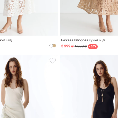
кня міді
Бежева гіпюрова сукня міді
3 999 ₴
4 999 ₴
- 20%