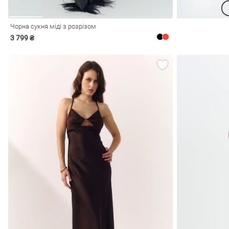
Чорна сукня міді з розрізом
3 799 ₴