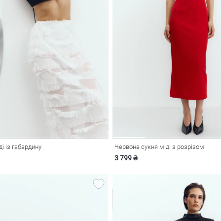
ді із габардину
Червона сукня міді з розрізом
3 799 ₴