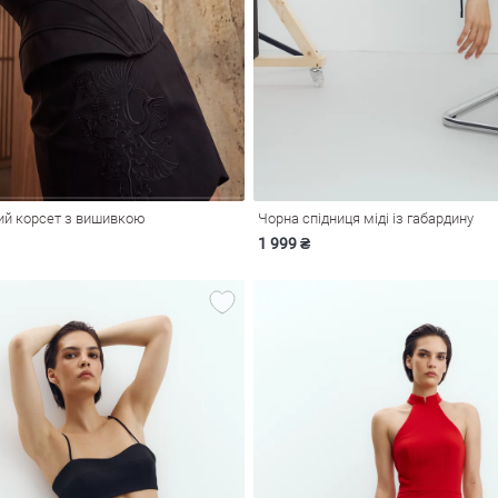
ий корсет з вишивкою
Чорна спідниця міді із габардину
1 999 ₴