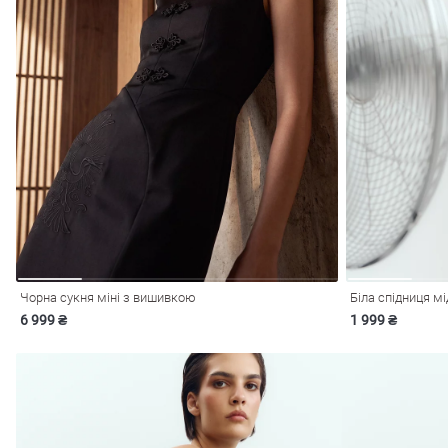
лизна
три
Чорна сукня міні з вишивкою
Біла спідниця мі
6 999 ₴
1 999 ₴
уляри
Косметика
Хустки
Панами
ки