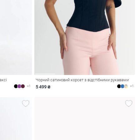
аксі
Чорний сатиновий корсет з відстібними рукавами
+1
+1
5 499 ₴