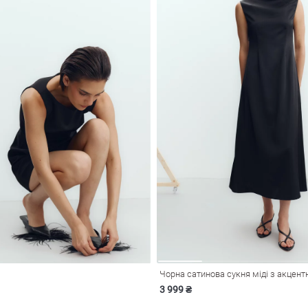
Чорна сатинова сукня міді з акцен
3 999 ₴