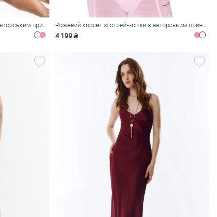
Молочний корсет зі стрейч-сітки з авторським принтом
Рожевий корсет зі стрейч-сітки з авторським принтом
4 199 ₴