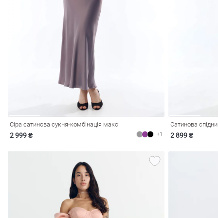
Сіра сатинова сукня-комбінація максі
Сатинова спідниц
+1
2 999 ₴
2 899 ₴