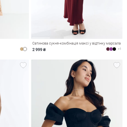
Сатинова сукня-комбінація максі у відтінку марсала
+1
2 999 ₴