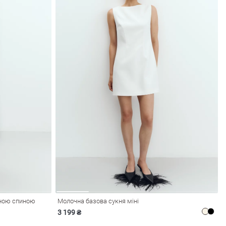
тною спиною
Молочна базова сукня міні
3 199 ₴