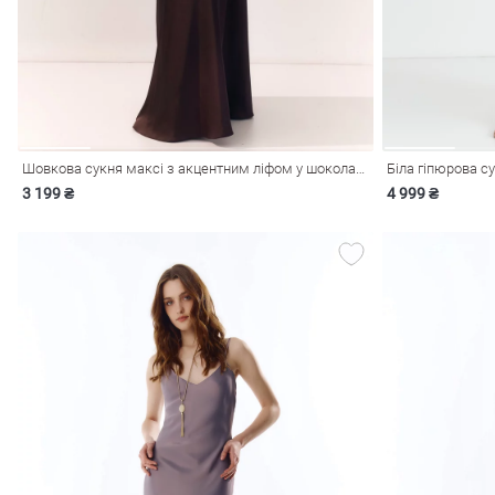
Шовкова сукня максі з акцентним ліфом у шоколадному відтінку
Біла гіпюрова су
3 199 ₴
4 999 ₴