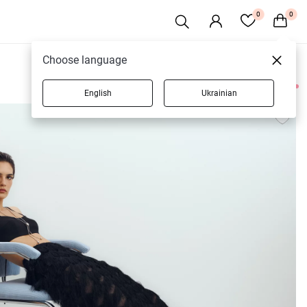
0
0
Choose language
English
Ukrainian
101 товарів