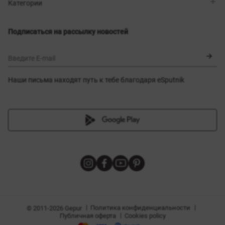
Магазины
Доставка
Категории
Блог
Оплата
Выбор размера
Новинки
Обмен и возврат
Платья
Подписаться на рассылку новостей
Сертификаты
Верхняя одежда
Корсеты
BLACK FRIDAY
Введите E-mail
Наши письма находят путь к тебе благодаря eSputnik
амы
|
|
Политика конфиденциальности
© 2011-2026 Gepur
|
Публичная оферта
Cookies policy