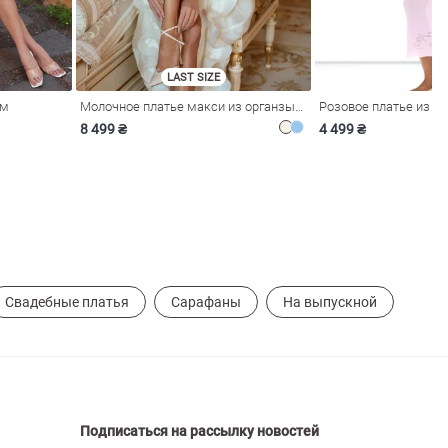
LAST SIZE
ом
Молочное платье макси из органзы с рюшами
8 499 ₴
4 499 ₴
Свадебные платья
Сарафаны
На выпускной
Подписаться на рассылку новостей