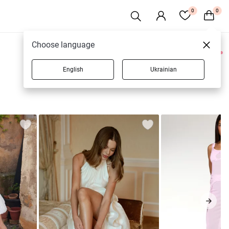
0
0
Choose language
0 товаров
English
Ukrainian