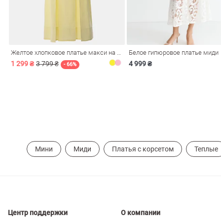
ечерние
Сарафаны
На
ные
ки
Желтое хлопковое платье макси на бретелях
Белое гипюровое платье миди
1 299 ₴
3 799 ₴
4 999 ₴
- 66%
Мини
Миди
Платья с корсетом
Теплые
си
Кожаные
Центр поддержки
О компании