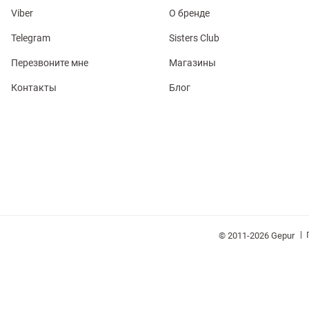
Viber
О бренде
Telegram
Sisters Club
Перезвоните мне
Магазины
Контакты
Блог
обелье
витеры
ия
Очки
Косметика
Платки
Панамы
|
© 2011-2026 Gepur