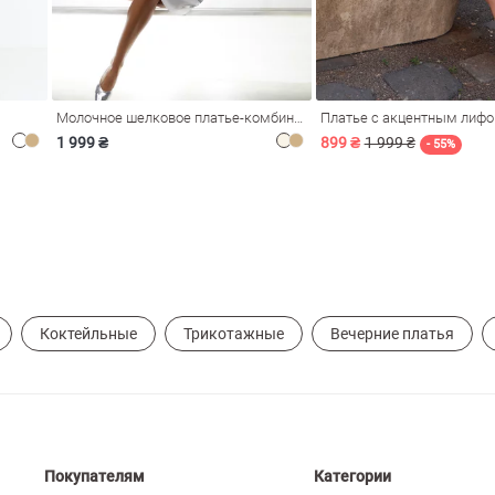
Молочное шелковое платье-комбинация Душа
Платье с акцентным лиф
1 999 ₴
899 ₴
1 999 ₴
- 55%
Коктейльные
Трикотажные
Вечерние платья
Покупателям
Категории