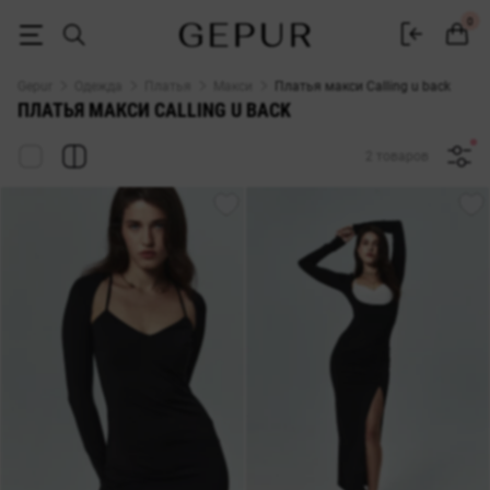
ДЛИННЫЕ ПЛАТЬЯ (МАКСИ) Calling u back купить недорого в Киеве
0
Gepur
Одежда
Платья
Макси
Платья макси Calling u back
ПЛАТЬЯ МАКСИ CALLING U BACK
2 товаров