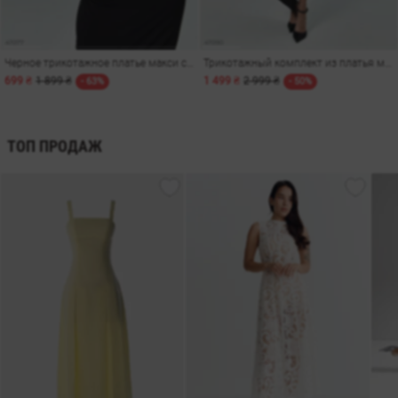
Черное трикотажное платье макси с бретелями
Трикотажный комплект из платья макси и боди
699 ₴
1 899 ₴
1 499 ₴
2 999 ₴
- 63%
- 50%
ТОП ПРОДАЖ