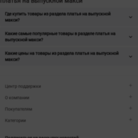
платья на выпускной макси
Где купить товары из раздела платья на выпускной
макси?
Какие самые популярные товары в разделе платья на
выпускной макси?
Какие цены на товары из раздела платья на выпускной
макси?
Центр поддержки
Viber
О компании
Telegram
Перезвоните мне
О бренде
Покупателям
Контакты
Sisters Club
Магазины
Доставка
Категории
Блог
Оплата
Выбор размера
Новинки
Обмен и возврат
Платья