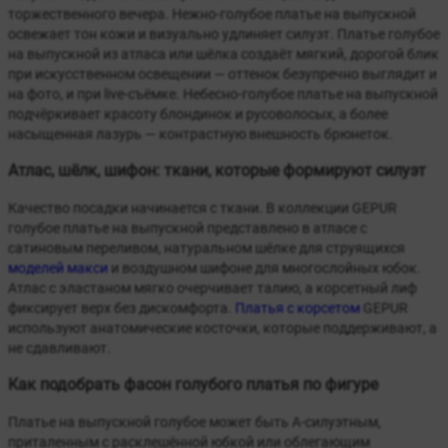
торжественного вечера. Нежно-голубое платье на выпускной
освежает тон кожи и визуально удлиняет силуэт. Платье голубое
на выпускной из атласа или шёлка создаёт мягкий, дорогой блик
при искусственном освещении — оттенок безупречно выглядит и
на фото, и при live-съёмке. Небесно-голубое платье на выпускной
подчёркивает красоту блондинок и русоволосых, а более
насыщенная лазурь — контрастную внешность брюнеток.
Атлас, шёлк, шифон: ткани, которые формируют силуэт
Качество посадки начинается с ткани. В коллекции GEPUR
голубое платье на выпускной представлено в атласе с
сатиновым переливом, натуральном шёлке для струящихся
моделей макси
и воздушном шифоне для многослойных юбок.
Атлас с эластаном мягко очерчивает талию, а корсетный лиф
фиксирует верх без дискомфорта.
Платья с корсетом
GEPUR
используют анатомические косточки, которые поддерживают, а
не сдавливают.
Как подобрать фасон голубого платья по фигуре
Платье на выпускной голубое может быть A-силуэтным,
приталенным с расклешённой юбкой или облегающим