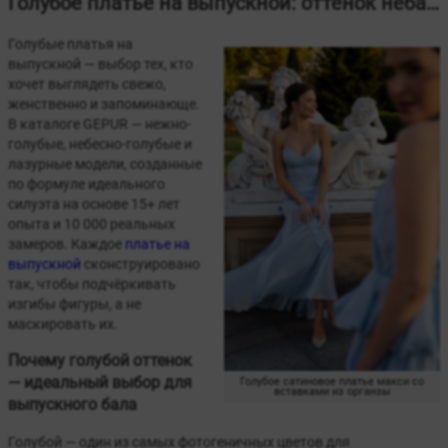
Голубое платье на выпускной: оттенок неба для вечера, который запомнится навсегда
Голубые платья на
выпускной — выбор тех, кто
хочет выглядеть свежо,
женственно и запоминающе.
В каталоге GEPUR — нежно-
голубые, небесно-голубые и
лазурные модели, созданные
по формуле идеального
силуэта на основе 15+ лет
опыта и 10 000 реальных
замеров. Каждое
платье на
выпускной
сконструировано
так, чтобы подчёркивать
изгибы фигуры, а не
маскировать их.
Почему голубой оттенок
— идеальный выбор для
Голубое сатиновое платье макси со
вставками из органзы
выпускного бала
Голубой — один из самых фотогеничных цветов для