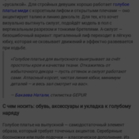
«русалкой». Для стройных девушек хорошо работает
голубое
платье миди
с корсетным лифом и открытыми плечами — оно
акцентирует талию и линию декольте. Для тех, кто хочет
визуально вытянуть силуэт, подойдёт модель в пол с
вертикальным разрезом и тонкими бретелями. А-силуэт —
безошибочный вариант: приталенный лиф переходит в лёгкую
юбку, которая не сковывает движений и эффектно развевается
при ходьбе.
«Голубое платье для выпускного выигрывает за счёт
простоты кроя и качества ткани. Откажитесь от
избыточного декора — пусть оттенок и силуэт работают
сами. Атласный корсет, чистая линия юбки, минимум
деталей — и весь зал смотрит на вас».
—
Бакаева Натали
, стилистка GEPUR
С чем носить: обувь, аксессуары и укладка к голубому
наряду
Голубое платье на выпускной — самодостаточный элемент
образа, который требует точечных акцентов. Серебряные
босоножки или nude-лодочки — классическое дополнение. Из