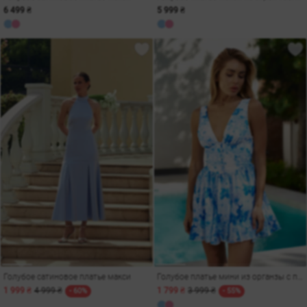
6 499 ₴
5 999 ₴
Голубое сатиновое платье макси
Голубое платье мини из органзы с принтом
1 999 ₴
4 999 ₴
1 799 ₴
3 999 ₴
- 60%
- 55%