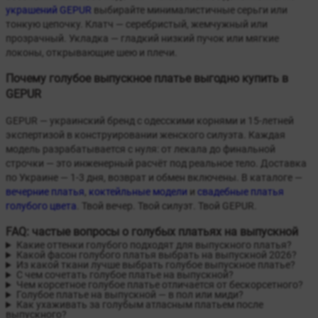
украшений GEPUR
выбирайте минималистичные серьги или
тонкую цепочку. Клатч — серебристый, жемчужный или
прозрачный. Укладка — гладкий низкий пучок или мягкие
локоны, открывающие шею и плечи.
Почему голубое выпускное платье выгодно купить в
GEPUR
GEPUR — украинский бренд с одесскими корнями и 15-летней
экспертизой в конструировании женского силуэта. Каждая
модель разрабатывается с нуля: от лекала до финальной
строчки — это инженерный расчёт под реальное тело. Доставка
по Украине — 1-3 дня, возврат и обмен включены. В каталоге —
вечерние платья
,
коктейльные модели
и
свадебные платья
голубого цвета
. Твой вечер. Твой силуэт. Твой GEPUR.
FAQ: частые вопросы о голубых платьях на выпускной
Какие оттенки голубого подходят для выпускного платья?
Какой фасон голубого платья выбрать на выпускной 2026?
Из какой ткани лучше выбрать голубое выпускное платье?
С чем сочетать голубое платье на выпускной?
Чем корсетное голубое платье отличается от бескорсетного?
Голубое платье на выпускной — в пол или миди?
Как ухаживать за голубым атласным платьем после
выпускного?