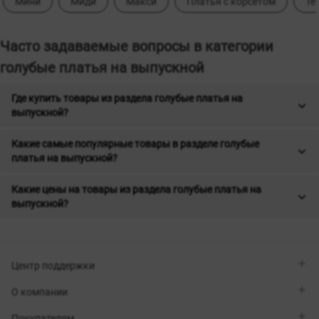
Мини
Миди
Макси
Платья с корсетом
Те
Часто задаваемые вопросы в категории
голубые платья на выпускной
Где купить товары из раздела голубые платья на
выпускной?
Какие самые популярные товары в разделе голубые
платья на выпускной?
Какие цены на товары из раздела голубые платья на
выпускной?
Центр поддержки
Viber
О компании
Telegram
Перезвоните мне
О бренде
Покупателям