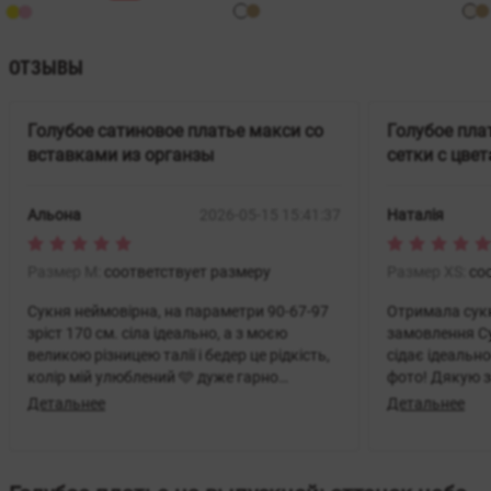
ОТЗЫВЫ
Голубое сатиновое платье макси со
Голубое пла
вставками из органзы
сетки с цве
Альона
2026-05-15 15:41:37
Наталія
Размер M:
соответствует размеру
Размер XS:
со
Сукня неймовірна, на параметри 90-67-97
Отримала сук
зріст 170 см. сіла ідеально, а з моєю
замовлення Сукня просто неймовірна —
великою різницею талії і бедер це рідкість,
сідає ідеально
колір мій улюблений 🩵 дуже гарно
фото! Дякую з
виглядає і на фото і у житті, одягала з
сервіс. Ви теп
Детальнее
Детальнее
невисокими підборами, без - трішки
тягнеться по землі.