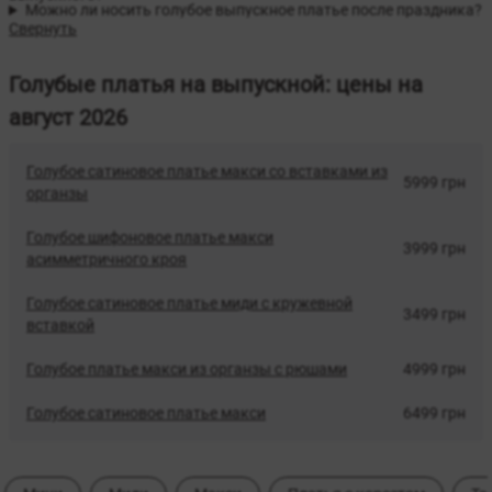
Можно ли носить голубое выпускное платье после праздника?
Свернуть
Голубые платья на выпускной: цены на
август 2026
Голубое сатиновое платье макси со вставками из
5999 грн
органзы
Голубое шифоновое платье макси
3999 грн
асимметричного кроя
Голубое сатиновое платье миди с кружевной
3499 грн
вставкой
Голубое платье макси из органзы с рюшами
4999 грн
Голубое сатиновое платье макси
6499 грн