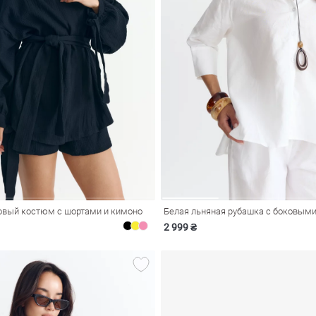
вый костюм с шортами и кимоно
Белая льняная рубашка с боковым
2 999 ₴