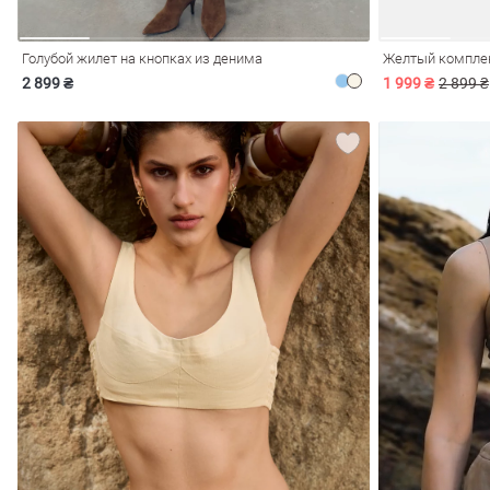
Голубой жилет на кнопках из денима
2 899 ₴
1 999 ₴
2 899 ₴