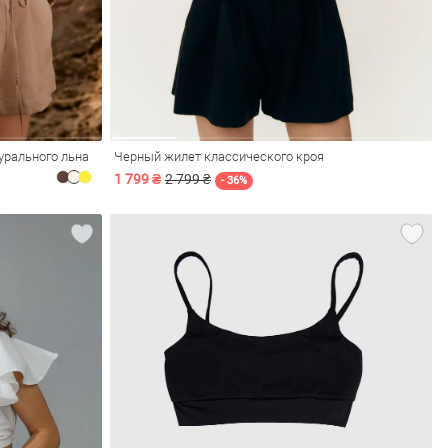
урального льна
Черный жилет классического кроя
1 799 ₴
2 799 ₴
- 36%