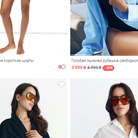
е короткие шорты
Голубая льняная рубашка свободног
3 999 ₴
4 999 ₴
- 20%