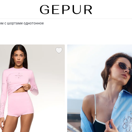
м с шортами однотонное