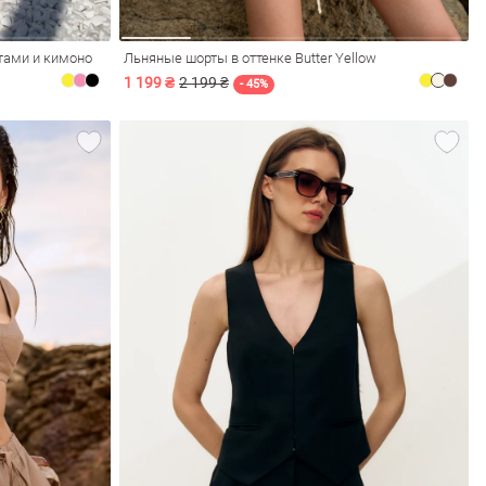
тами и кимоно
Льняные шорты в оттенке Butter Yellow
1 199 ₴
2 199 ₴
- 45%