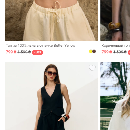
Топ из 100% льна в оттенке Butter Yellow
Коричневый топ
799 ₴
1 599 ₴
799 ₴
1 599 ₴
- 50%