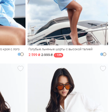
о кроя с лого
Голубые льняные шорты с высокой талией
2 599 ₴
2 999 ₴
- 13%