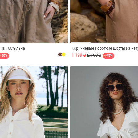
 из 100% льна
Коричневые короткие шорты из нат
1 199 ₴
2 199 ₴
- 50%
- 45%