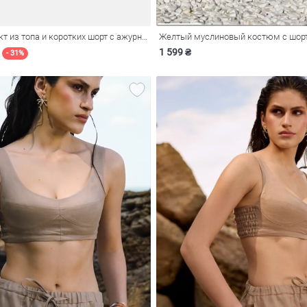
Желтый комплект из топа и коротких шорт с ажурной вязкой
Желтый муслиновый костюм с шор
1 599 ₴
- 31%