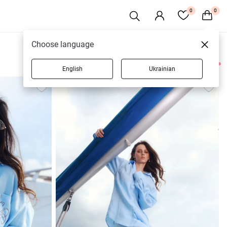
0
0
Choose language
English
Ukrainian
30 товаров