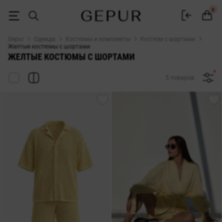
Желтый костюм с шортами - купить в Киеве женские желтые костю
0
Gepur
Одежда
Костюмы и комплекты
Костюм с шортами
Желтые костюмы с шортами
ЖЕЛТЫЕ КОСТЮМЫ С ШОРТАМИ
5 товаров