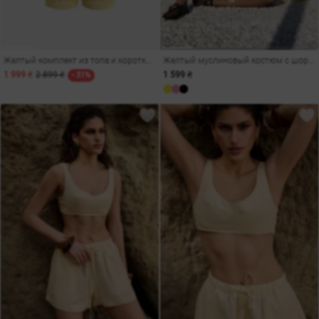
Желтый комплект из топа и коротких шорт с ажурной вязкой
Желтый муслиновый костюм с шортами и кимоно
1 999 ₴
2 899 ₴
1 599 ₴
- 31%