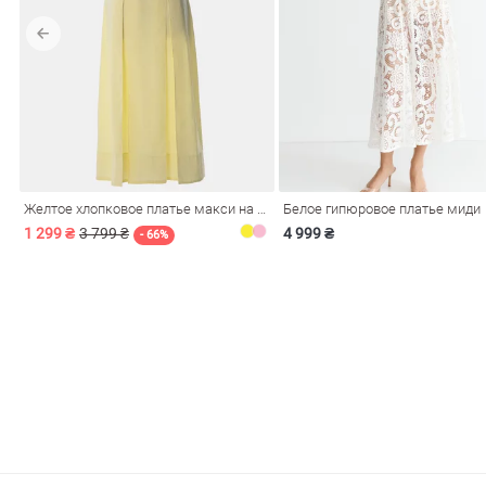
обелье
Желтое хлопковое платье макси на бретелях
Белое гипюровое платье миди
витеры
1 299 ₴
3 799 ₴
4 999 ₴
- 66%
ия
Очки
Косметика
Платки
Панамы