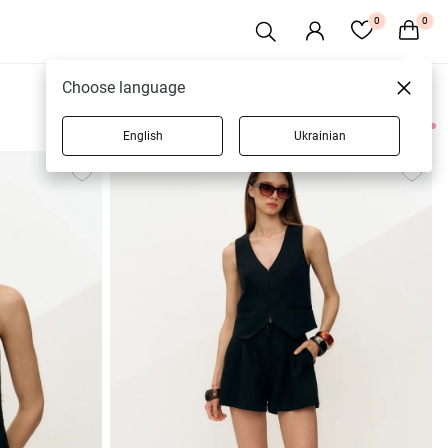
0
0
Choose language
English
Ukrainian
4 товаров