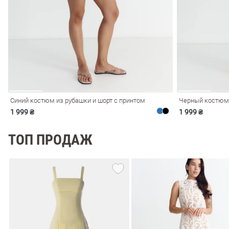
ечерние
Сарафаны
На
ные
ки
Синий костюм из рубашки и шорт с принтом
Черный костюм 
1 999 ₴
1 999 ₴
ТОП ПРОДАЖ
си
Кожаные