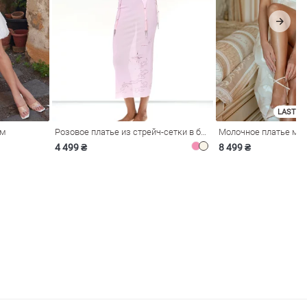
LAST SI
ом
Розовое платье из стрейч-сетки в бельевом стиле
4 499 ₴
8 499 ₴