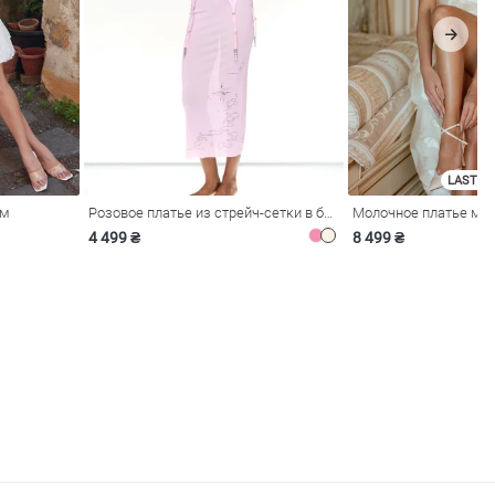
LAST SI
ом
Розовое платье из стрейч-сетки в бельевом стиле
4 499 ₴
8 499 ₴