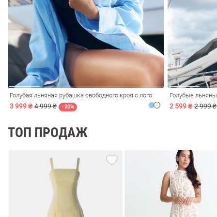
ечерние
Сарафаны
На
ные
ки
Голубая льняная рубашка свободного кроя с лого
Голубые льняны
3 999 ₴
4 999 ₴
2 599 ₴
2 999 ₴
- 20%
ТОП ПРОДАЖ
си
Кожаные