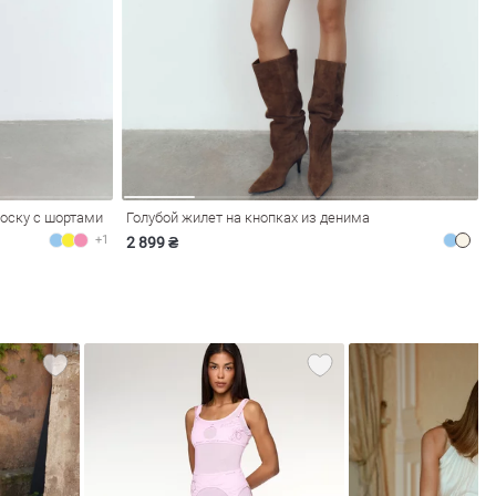
оску с шортами
Голубой жилет на кнопках из денима
+1
2 899 ₴