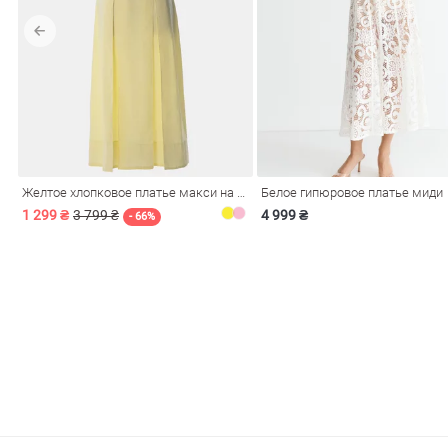
обелье
Желтое хлопковое платье макси на бретелях
Белое гипюровое платье миди
витеры
1 299 ₴
3 799 ₴
4 999 ₴
- 66%
ия
Очки
Косметика
Платки
Панамы