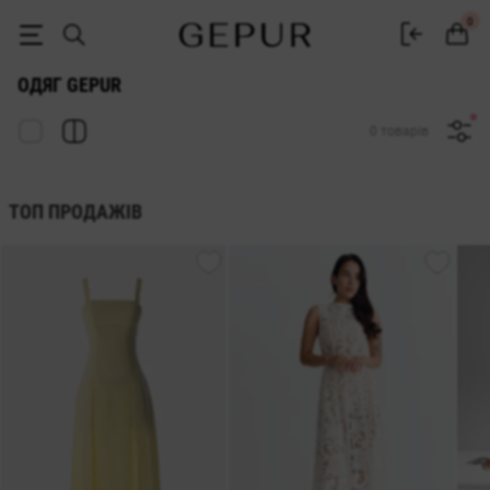
Купити жіночий одяг в інтернет-магазині Gepur
0
ОДЯГ GEPUR
0 товарів
ТОП ПРОДАЖІВ