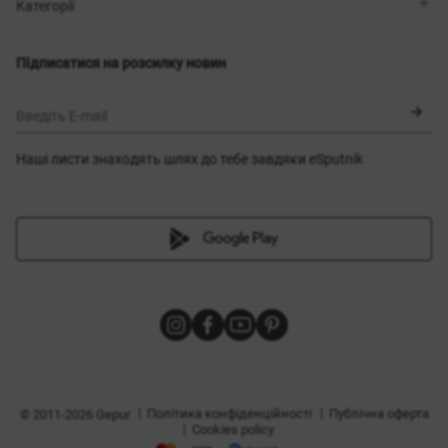
Магазини
Доставка
Категорії
Блог
Оплата
Вибір розміру
Новинки
Обмін та повернення
Сукні
Підписатися на розсилку новин
Сертифікати
Верхній одяг
Корсети
BLACK FRIDAY
Введіть E-mail
Наші листи знаходять шлях до тебе завдяки eSputnik
и
|
|
Політика конфіденційності
Публічна оферта
© 2011-2026 Gepur
|
Cookies policy