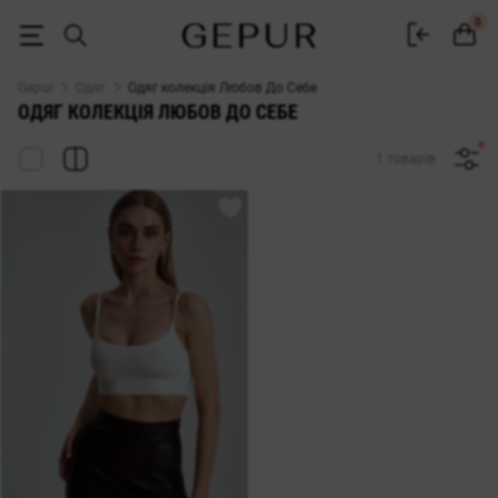
Жіночий одяг колекція Любов До Себе купити в інтернет магазині G
0
Gepur
Одяг
Одяг колекція Любов До Себе
ОДЯГ КОЛЕКЦІЯ ЛЮБОВ ДО СЕБЕ
1 товарів