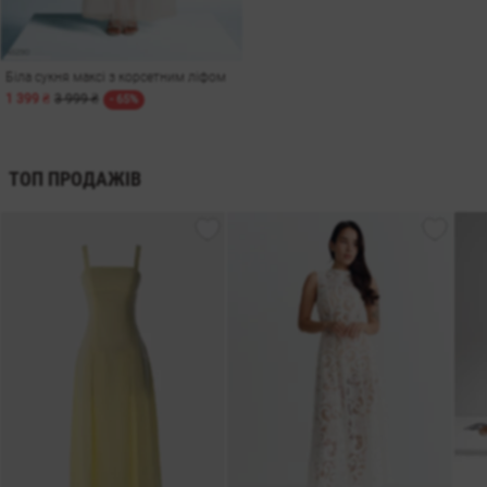
Біла сукня максі з корсетним ліфом
1 399 ₴
3 999 ₴
- 65%
ТОП ПРОДАЖІВ