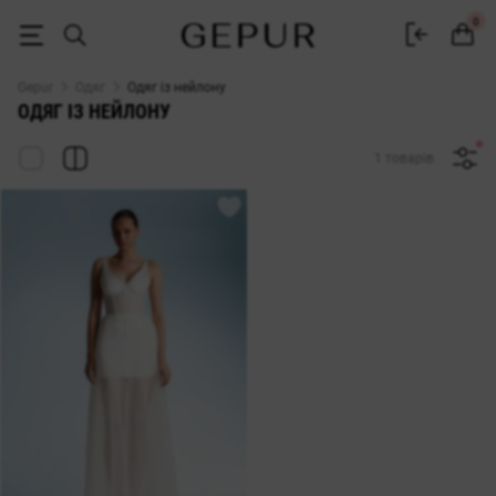
Одяг нейлон купити в Gepur
0
Gepur
Одяг
Одяг із нейлону
ОДЯГ ІЗ НЕЙЛОНУ
1 товарів