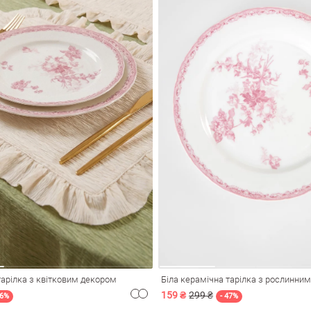
тарілка з квітковим декором
Біла керамічна тарілка з рослинни
159 ₴
299 ₴
26%
- 47%