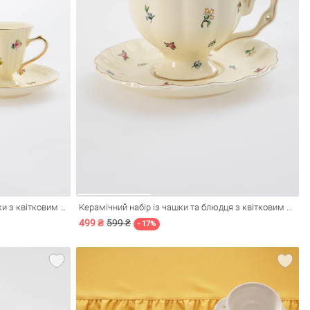
Керамічний набір із чайника та чашки з квітковим декором
Керамічний набір із чашки та блюдця з квітковим декором
499 ₴
599 ₴
- 17%