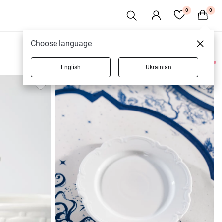
0
0
Choose language
English
Ukrainian
15 товарів