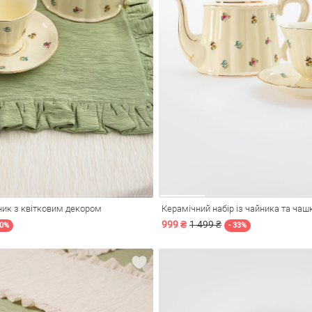
ник з квітковим декором
999 ₴
1 499 ₴
20%
- 33%