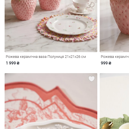
і
Сарафани
На
и
Рожева керамічна ваза Полуниця 21х21х26 см
Рожева кераміч
1 999 ₴
999 ₴
ні