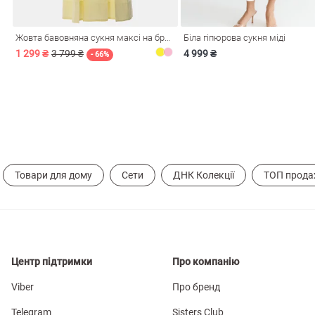
Жовта бавовняна сукня максі на бретелях
Біла гіпюрова сукня міді
1 299 ₴
3 799 ₴
4 999 ₴
- 66%
Товари для дому
Сети
ДНК Колекції
ТОП прода
Центр підтримки
Про компанію
Viber
Про бренд
Telegram
Sisters Club