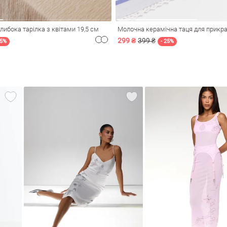
либока тарілка з квітами 19,5 см
Молочна керамічна таця для прикра
299 ₴
399 ₴
35%
- 25%