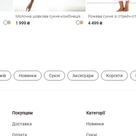
Молочна шовкова сукня-комбінація Душа
1 999 ₴
4 499 ₴
жів
Новинки
Сукні
Аксесуари
Корсети
Покупцям
Категорії
Доставка
Новинки
Оплата
Сукні