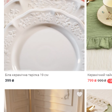
лизна
три
сметика
Окуляри
Хустки
Панами
Біла керамічна тарілка 19 см
Керамічний чай
ки
399 ₴
799 ₴
999 ₴
- 