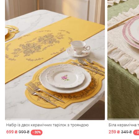
Набір із двох керамічних тарілок з трояндою
Біла керамічна 
699 ₴
999 ₴
259 ₴
349 ₴
- 30%
- 