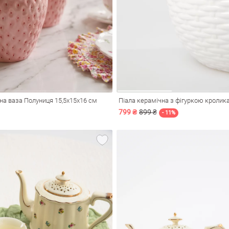
на ваза Полуниця 15,5х15х16 см
Піала керамічна з фігуркою кролика
799 ₴
899 ₴
- 11%