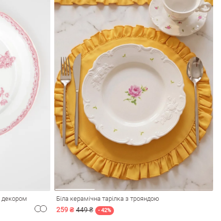
м декором
Біла керамічна тарілка з трояндою
259 ₴
449 ₴
- 42%