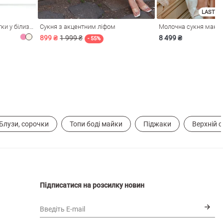
LAST SI
Рожева сукня зі стрейч-сітки у білизняному стилі
Сукня з акцентним ліфом
899 ₴
1 999 ₴
8 499 ₴
- 55%
Блузи, сорочки
Топи боді майки
Піджаки
Верхній 
Підписатися на розсилку новин
Введіть E-mail