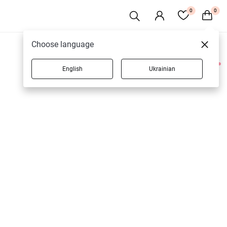
0
0
Choose language
English
Ukrainian
2 товарів