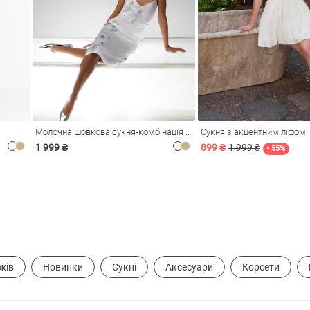
Молочна шовкова сукня-комбінація Душа
Сукня з акцентним ліфом
1 999 ₴
899 ₴
1 999 ₴
- 55%
жів
Новинки
Сукні
Аксесуари
Корсети