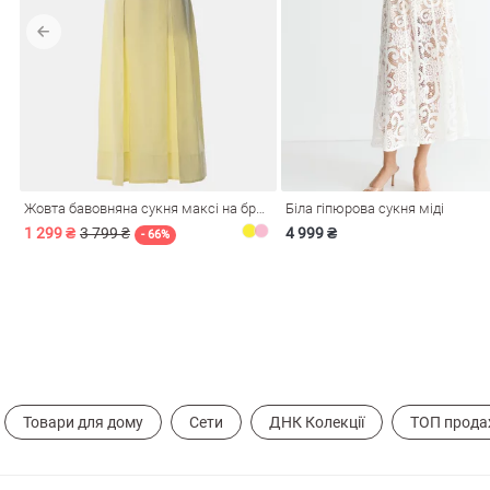
лизна
Жовта бавовняна сукня максі на бретелях
Біла гіпюрова сукня міді
три
1 299 ₴
3 799 ₴
4 999 ₴
- 66%
уляри
Косметика
Хустки
Панами
ки
Товари для дому
Сети
ДНК Колекції
ТОП прода