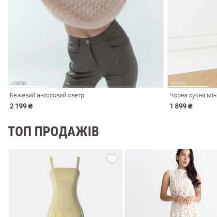
і
Сарафани
На
и
Бежевий ангоровий светр
Чорна сукня мін
2 199 ₴
1 899 ₴
ТОП ПРОДАЖІВ
ні