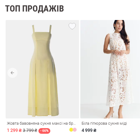
ТОП ПРОДАЖІВ
Жовта бавовняна сукня максі на бретелях
Біла гіпюрова сукня міді
1 299 ₴
3 799 ₴
4 999 ₴
- 66%