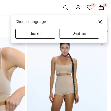
0
0
Choose language
English
Ukrainian
11 товарів