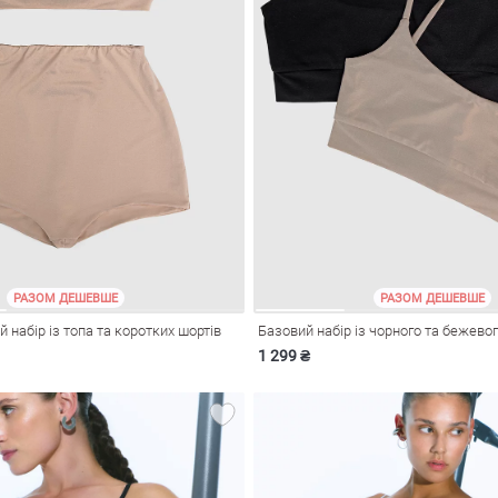
РАЗОМ ДЕШЕВШЕ
РАЗОМ ДЕШЕВШЕ
 набір із топа та коротких шортів
Базовий набір із чорного та бежевог
1 299 ₴