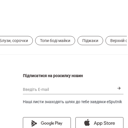
Блузи, сорочки
Топи боді майки
Піджаки
Верхній 
Підписатися на розсилку новин
Введіть E-mail
Наші листи знаходять шлях до тебе завдяки eSputnik