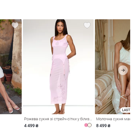
LAST SI
Рожева сукня зі стрейч-сітки у білизняному стилі
4 499 ₴
8 499 ₴