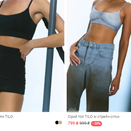
рти TILO
Сірий топ TILO зі стрейч-сітки
799 ₴
999 ₴
- 20%