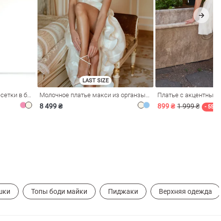
LAST SIZE
Розовое платье из стрейч-сетки в бельевом стиле
Молочное платье макси из органзы с рюшами
Платье с акцентным
8 499 ₴
899 ₴
1 999 ₴
- 55%
шки
Топы боди майки
Пиджаки
Верхняя одежда