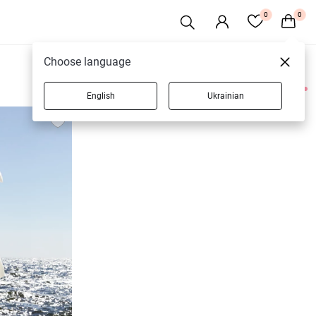
0
0
Choose language
English
Ukrainian
3 товаров