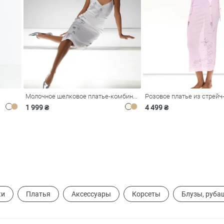
Молочное шелковое платье-комбинация Душа
1 999 ₴
4 499 ₴
ки
Платья
Аксессуары
Корсеты
Блузы, руба