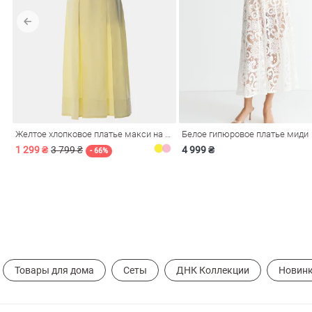
обелье
витеры
Желтое хлопковое платье макси на бретелях
Белое гипюровое платье миди
1 299 ₴
3 799 ₴
4 999 ₴
- 66%
ия
Косметика
Очки
Платки
Панамы
Товары для дома
Сеты
ДНК Коллекции
Новин