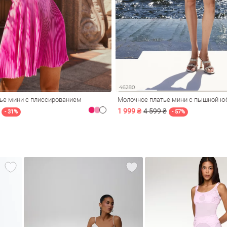
ье мини с плиссированием
Молочное платье мини с пышной ю
1 999 ₴
4 599 ₴
- 31%
- 57%