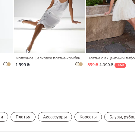
Молочное шелковое платье-комбинация Душа
Платье с акцентным лиф
1 999 ₴
899 ₴
1 999 ₴
- 55%
ки
Платья
Аксессуары
Корсеты
Блузы, руба