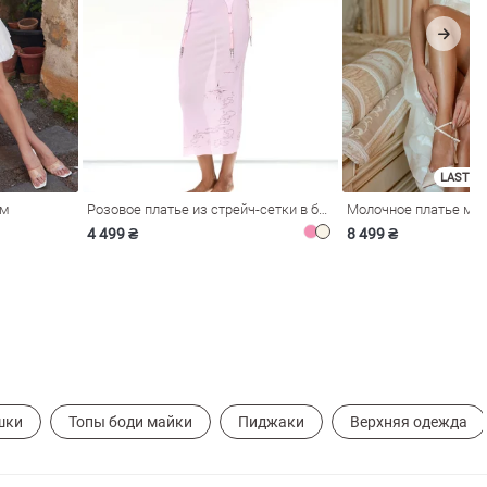
LAST SI
ом
Розовое платье из стрейч-сетки в бельевом стиле
4 499 ₴
8 499 ₴
шки
Топы боди майки
Пиджаки
Верхняя одежда