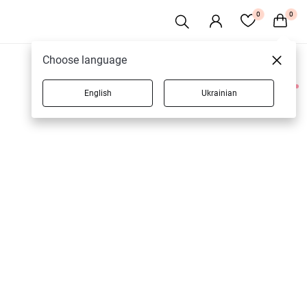
0
0
Choose language
English
Ukrainian
2 товаров