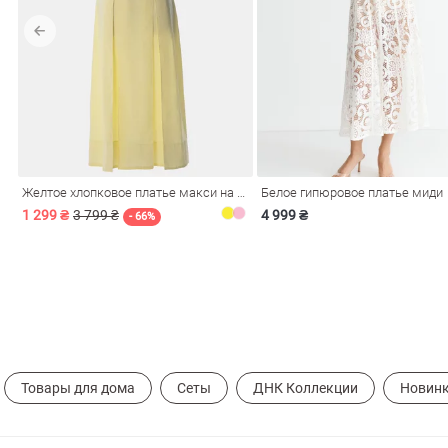
обелье
Желтое хлопковое платье макси на бретелях
Белое гипюровое платье миди
витеры
1 299 ₴
3 799 ₴
4 999 ₴
- 66%
ия
Очки
Косметика
Платки
Панамы
Товары для дома
Сеты
ДНК Коллекции
Новин