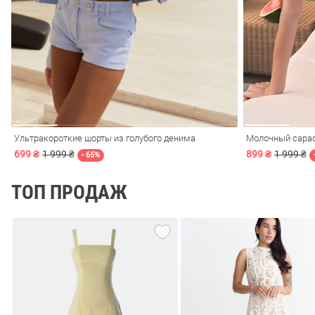
ечерние
Сарафаны
На
ные
ки
Ультракороткие шорты из голубого денима
Молочный сараф
699 ₴
1 999 ₴
899 ₴
1 999 ₴
- 65%
ТОП ПРОДАЖ
си
Кожаные