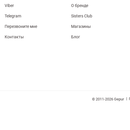
Viber
О бренде
Telegram
Sisters Club
Перезвоните мне
Магазины
Контакты
Блог
обелье
витеры
ия
Очки
Косметика
Платки
Панамы
|
© 2011-2026 Gepur