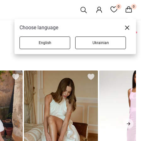
0
0
Choose language
0 товаров
English
Ukrainian