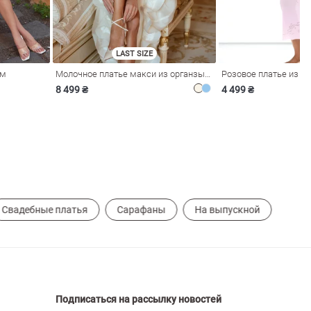
LAST SIZE
ом
Молочное платье макси из органзы с рюшами
8 499 ₴
4 499 ₴
Свадебные платья
Сарафаны
На выпускной
Подписаться на рассылку новостей