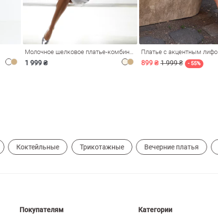
Молочное шелковое платье-комбинация Душа
Платье с акцентным лиф
1 999 ₴
899 ₴
1 999 ₴
- 55%
Коктейльные
Трикотажные
Вечерние платья
Покупателям
Категории