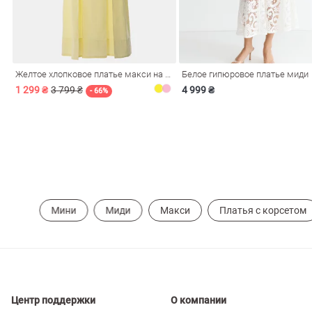
ечерние
Сарафаны
На
ные
ки
Желтое хлопковое платье макси на бретелях
Белое гипюровое платье миди
1 299 ₴
3 799 ₴
4 999 ₴
- 66%
Мини
Миди
Макси
Платья с корсетом
си
Кожаные
Центр поддержки
О компании