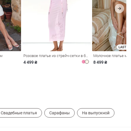
LAST SI
ом
Розовое платье из стрейч-сетки в бельевом стиле
4 499 ₴
8 499 ₴
Свадебные платья
Сарафаны
На выпускной