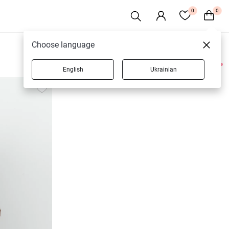
0
0
Choose language
English
Ukrainian
3 товаров