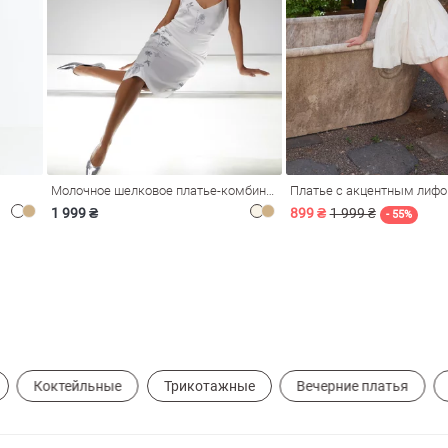
Молочное шелковое платье-комбинация Душа
Платье с акцентным лиф
1 999 ₴
899 ₴
1 999 ₴
- 55%
Коктейльные
Трикотажные
Вечерние платья