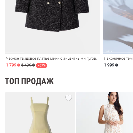
ечерние
Сарафаны
На
ные
ки
Черное твидовое платье мини с акцентными пуговицами
Лаконичное тем
1 799 ₴
5 499 ₴
1 999 ₴
- 67%
ТОП ПРОДАЖ
си
Кожаные