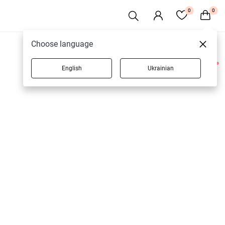
0
0
Choose language
English
Ukrainian
2 товаров