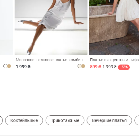
Молочное шелковое платье-комбинация Душа
Платье с акцентным лиф
1 999 ₴
899 ₴
1 999 ₴
- 55%
Коктейльные
Трикотажные
Вечерние платья