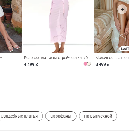
LAST SI
ом
Розовое платье из стрейч-сетки в бельевом стиле
4 499 ₴
8 499 ₴
Свадебные платья
Сарафаны
На выпускной