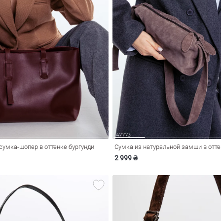
сумка-шопер в оттенке бургунди
Сумка из натуральной замши в отт
2 999 ₴