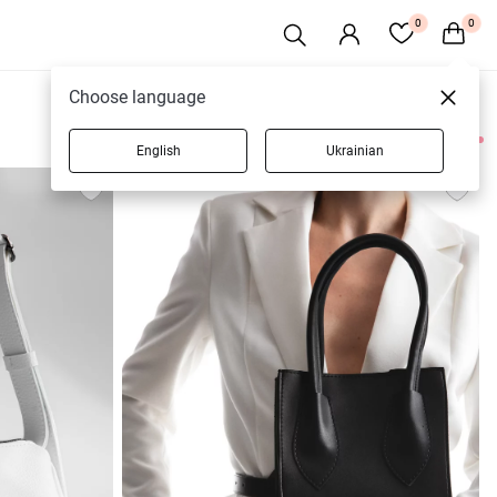
0
0
Choose language
English
Ukrainian
19 товаров