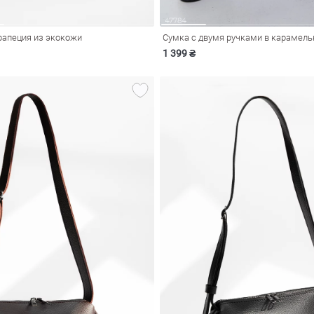
рапеция из экокожи
Сумка с двумя ручками в карамель
1 399 ₴