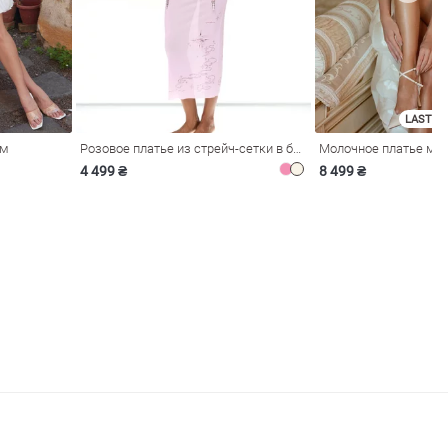
LAST SI
ом
Розовое платье из стрейч-сетки в бельевом стиле
4 499 ₴
8 499 ₴