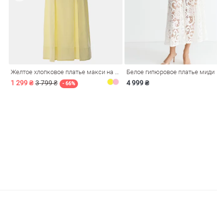
Желтое хлопковое платье макси на бретелях
Белое гипюровое платье миди
1 299 ₴
3 799 ₴
4 999 ₴
- 66%