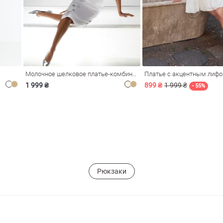
Молочное шелковое платье-комбинация Душа
Платье с акцентным лиф
1 999 ₴
899 ₴
1 999 ₴
- 55%
Рюкзаки