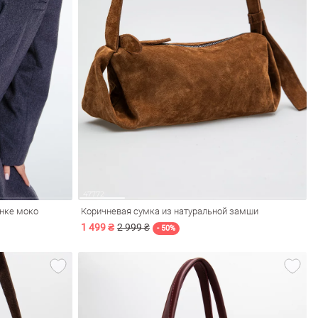
енке моко
Коричневая сумка из натуральной замши
1 499 ₴
2 999 ₴
- 50%