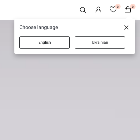
0
0
Choose language
English
Ukrainian