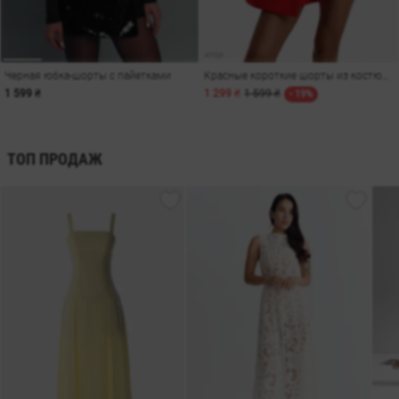
Черная юбка-шорты с пайетками
Красные короткие шорты из костюмной ткани
1 599 ₴
1 299 ₴
1 599 ₴
- 19%
ТОП ПРОДАЖ