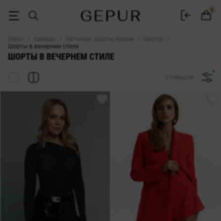
ЖЕНСКИЕ ШОРТЫ в вечернем стиле купить недорого в Киеве и Укр
0
Gepur
Одежда
Леггинсы, шорты, брюки
Шорты
Шорты в вечернем стиле
ШОРТЫ В ВЕЧЕРНЕМ СТИЛЕ
2 товаров