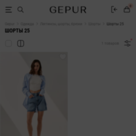
ЖЕНСКИЕ ШОРТЫ 25 купить недорого в Киеве и Украине ♡ интерне
0
Gepur
Одежда
Леггинсы, шорты, брюки
Шорты
Шорты 25
ШОРТЫ 25
1 товаров