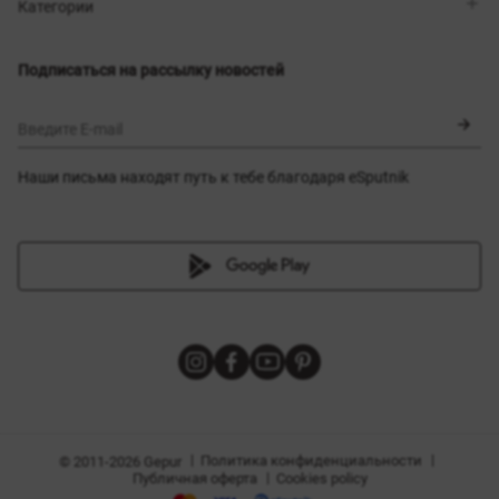
Магазины
Доставка
Категории
Блог
Оплата
Выбор размера
Новинки
Обмен и возврат
Платья
Подписаться на рассылку новостей
Сертификаты
Верхняя одежда
Корсеты
BLACK FRIDAY
Введите E-mail
Наши письма находят путь к тебе благодаря eSputnik
амы
|
|
Политика конфиденциальности
© 2011-2026 Gepur
|
Публичная оферта
Cookies policy