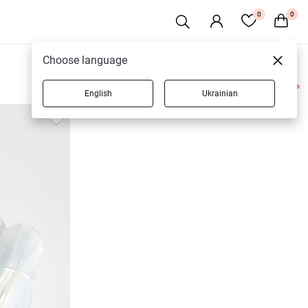
0
0
Choose language
English
Ukrainian
3 товаров