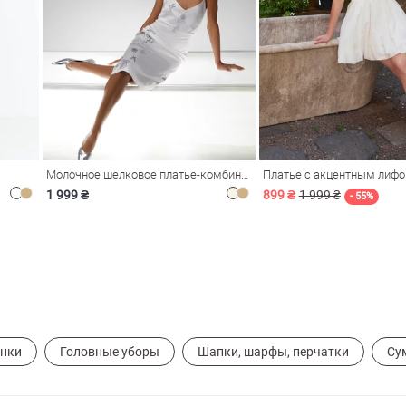
Молочное шелковое платье-комбинация Душа
Платье с акцентным лиф
1 999 ₴
899 ₴
1 999 ₴
- 55%
ынки
Головные уборы
Шапки, шарфы, перчатки
Су