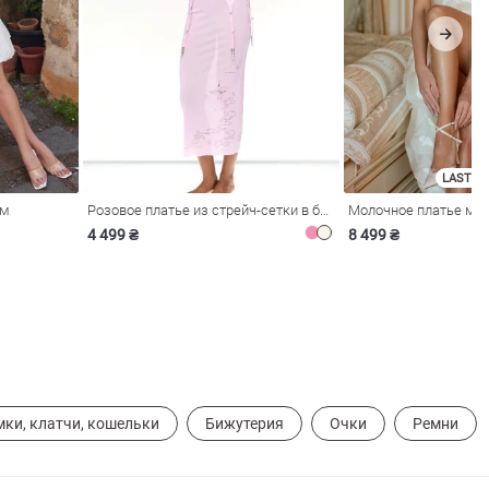
LAST SI
ом
Розовое платье из стрейч-сетки в бельевом стиле
4 499 ₴
8 499 ₴
мки, клатчи, кошельки
Бижутерия
Очки
Ремни