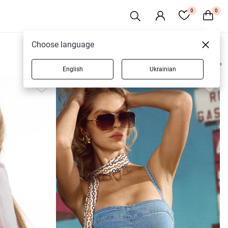
0
0
Choose language
English
Ukrainian
4 товаров