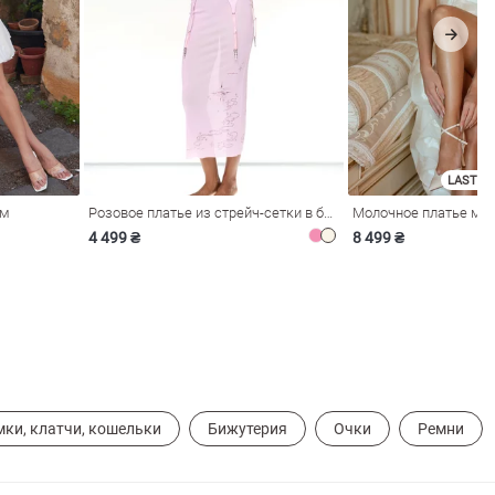
LAST SI
ом
Розовое платье из стрейч-сетки в бельевом стиле
4 499 ₴
8 499 ₴
мки, клатчи, кошельки
Бижутерия
Очки
Ремни