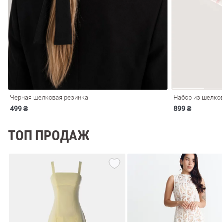
ечерние
Сарафаны
На
ные
ки
Черная шелковая резинка
499 ₴
899 ₴
ТОП ПРОДАЖ
си
Кожаные