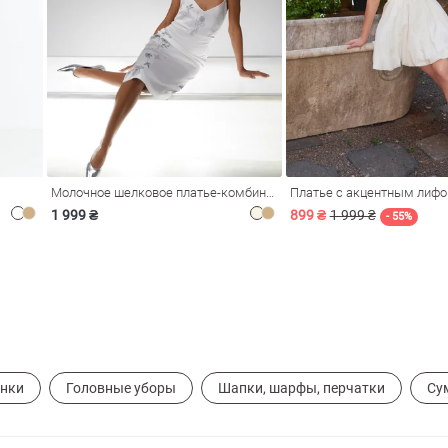
Молочное шелковое платье-комбинация Душа
Платье с акцентным лиф
1 999 ₴
899 ₴
1 999 ₴
- 55%
ынки
Головные уборы
Шапки, шарфы, перчатки
Су