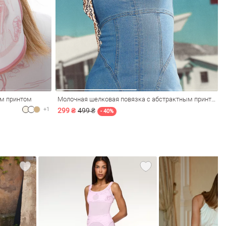
им принтом
Молочная шелковая повязка с абстрактным принтом
+1
299 ₴
499 ₴
- 40%