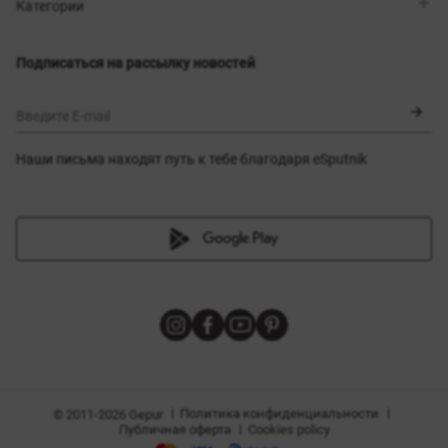
Магазины
Доставка
Категории
Блог
Оплата
Выбор размера
Новинки
Обмен и возврат
Платья
Подписаться на рассылку новостей
Сертификаты
Верхняя одежда
Корсеты
BLACK FRIDAY
Введите E-mail
Наши письма находят путь к тебе благодаря eSputnik
амы
|
|
Политика конфиденциальности
© 2011-2026 Gepur
|
Публичная оферта
Cookies policy