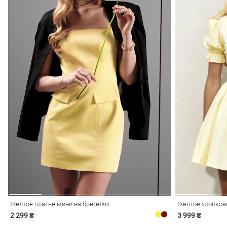
Желтое платье мини на бретелях
Желтое хлопков
2 299 ₴
3 999 ₴