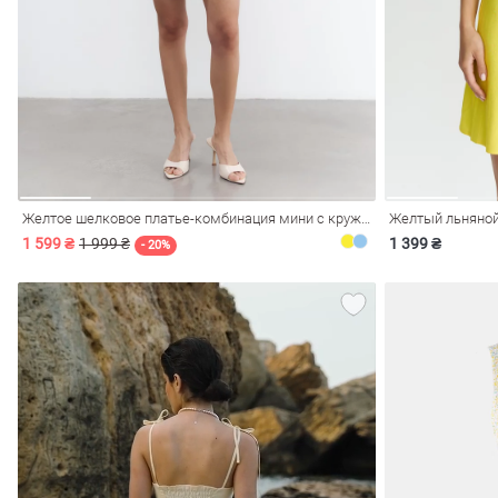
ечерние
Сарафаны
На
ные
ки
Желтое шелковое платье-комбинация мини с кружевом
Желтый льняной
1 599 ₴
1 999 ₴
1 399 ₴
- 20%
си
Кожаные