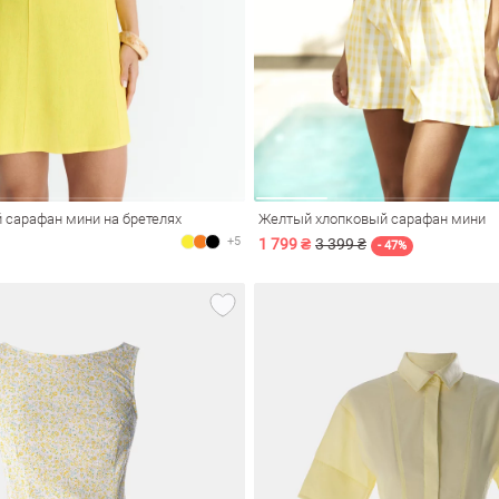
 сарафан мини на бретелях
Желтый хлопковый сарафан мини
+5
1 799 ₴
3 399 ₴
- 47%