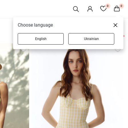
0
0
Choose language
English
Ukrainian
10 товаров