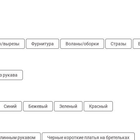
ы/вырезы
Фурнитура
Воланы/оборки
Стразы
з рукава
Синий
Бежевый
Зеленый
Красный
длинным рукавом
Черные короткие платья на бретельках