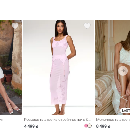
LAST SI
ом
Розовое платье из стрейч-сетки в бельевом стиле
4 499 ₴
8 499 ₴