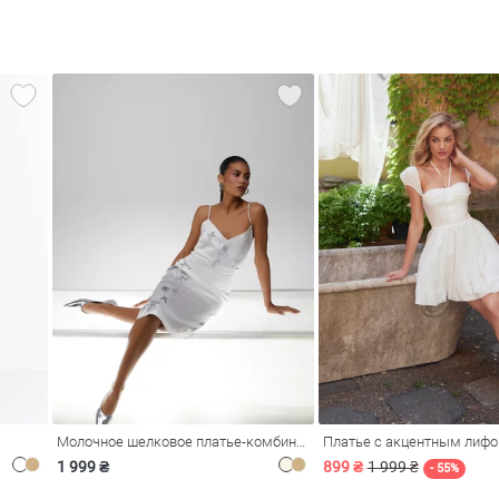
Молочное шелковое платье-комбинация Душа
Платье с акцентным лиф
1 999 ₴
899 ₴
1 999 ₴
- 55%