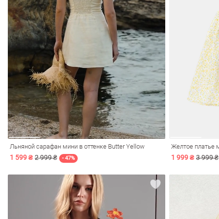
обелье
витеры
Льняной сарафан мини в оттенке Butter Yellow
Желтое платье 
1 599 ₴
2 999 ₴
1 999 ₴
3 999 ₴
ия
Очки
Косметика
Платки
Панамы
- 47%