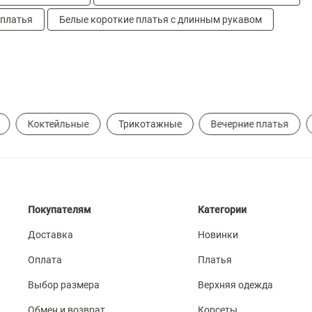
 платья
Белые короткие платья с длинным рукавом
Коктейльные
Трикотажные
Вечерние платья
Покупателям
Категории
Доставка
Новинки
Оплата
Платья
Выбор размера
Верхняя одежда
Обмен и возврат
Корсеты