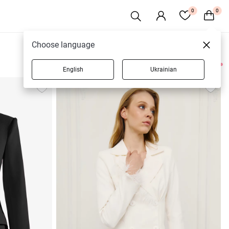
0
0
Choose language
English
Ukrainian
8 товаров