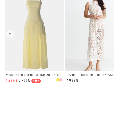
Желтое хлопковое платье макси на бретелях
Белое гипюровое платье миди
1 299 ₴
3 799 ₴
4 999 ₴
- 66%