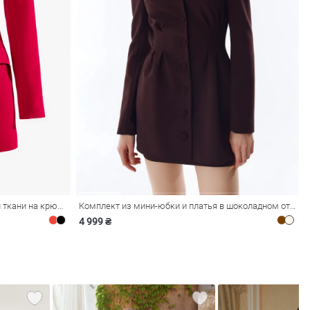
Красное платье мини из костюмной ткани на крючках
Комплект из мини-юбки и платья в шоколадном оттенке
4 999 ₴