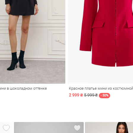
ини в шоколадном оттенке
2 999 ₴
5 999 ₴
- 50%