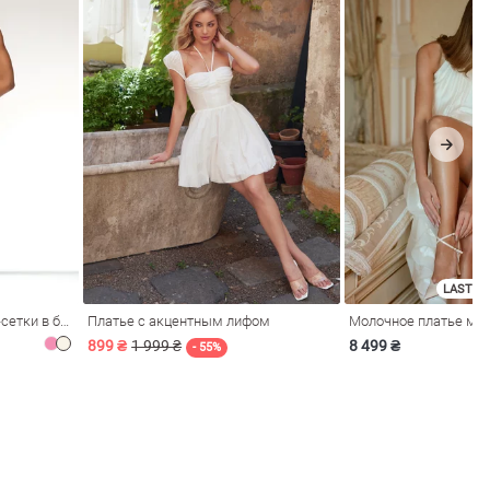
LAST SI
Розовое платье из стрейч-сетки в бельевом стиле
Платье с акцентным лифом
899 ₴
1 999 ₴
8 499 ₴
- 55%