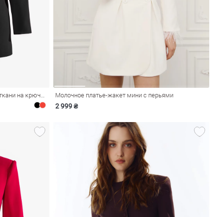
Черное платье мини из костюмной ткани на крючках
Молочное платье-жакет мини с перьями
2 999 ₴