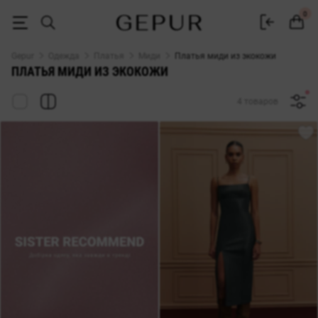
Платья миди из экокожи купить в интернет-магазине GEPUR
0
Gepur
Одежда
Платья
Миди
Платья миди из экокожи
ПЛАТЬЯ МИДИ ИЗ ЭКОКОЖИ
4 товаров