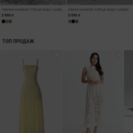
Черное кожаное платье миди с разрезами
Серое кожаное платье миди с разрезами
3 999 ₴
3 999 ₴
ТОП ПРОДАЖ
амы