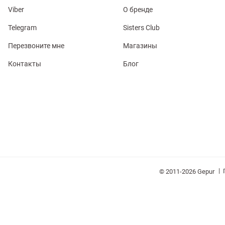
Viber
О бренде
Telegram
Sisters Club
Перезвоните мне
Магазины
Контакты
Блог
обелье
витеры
ия
Очки
Косметика
Платки
Панамы
|
© 2011-2026 Gepur