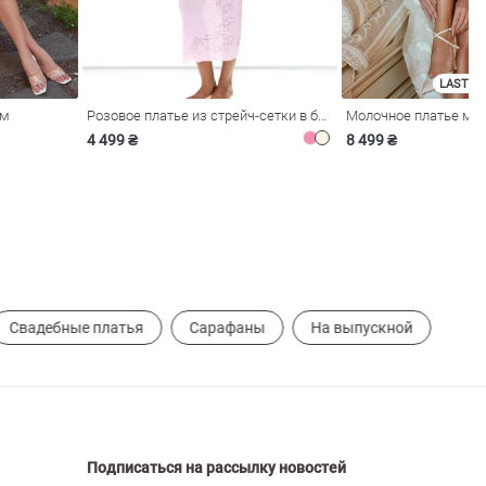
LAST SI
ом
Розовое платье из стрейч-сетки в бельевом стиле
4 499 ₴
8 499 ₴
Свадебные платья
Сарафаны
На выпускной
Подписаться на рассылку новостей