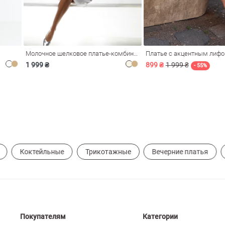
Молочное шелковое платье-комбинация Душа
Платье с акцентным лиф
1 999 ₴
899 ₴
1 999 ₴
- 55%
Коктейльные
Трикотажные
Вечерние платья
Покупателям
Категории