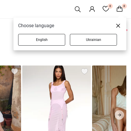
0
0
Choose language
0 товаров
English
Ukrainian