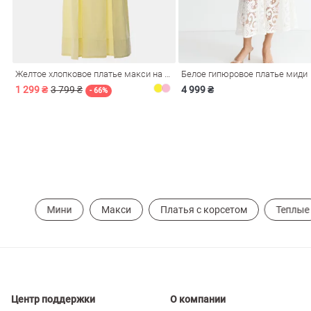
ечерние
Сарафаны
На
ные
ки
Желтое хлопковое платье макси на бретелях
Белое гипюровое платье миди
1 299 ₴
3 799 ₴
4 999 ₴
- 66%
Мини
Макси
Платья с корсетом
Теплые
си
Кожаные
Центр поддержки
О компании