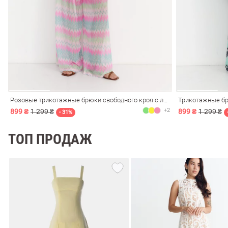
ечерние
Сарафаны
На
ные
ки
Розовые трикотажные брюки свободного кроя с люрексом
+2
899 ₴
1 299 ₴
899 ₴
1 299 ₴
- 31%
ТОП ПРОДАЖ
си
Кожаные