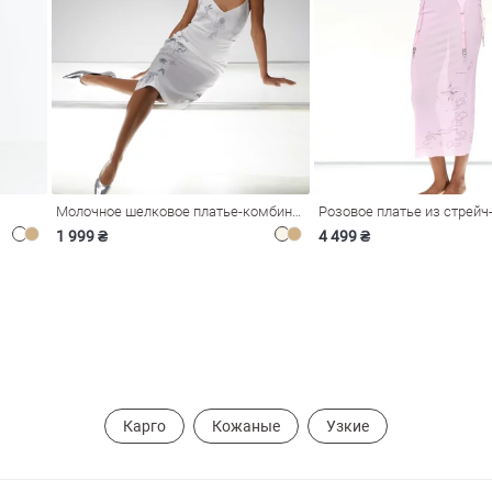
Молочное шелковое платье-комбинация Душа
1 999 ₴
4 499 ₴
Карго
Кожаные
Узкие