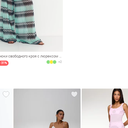
Трикотажные брюки свободного кроя с люрексом в ментоловом оттенке
+2
- 31%