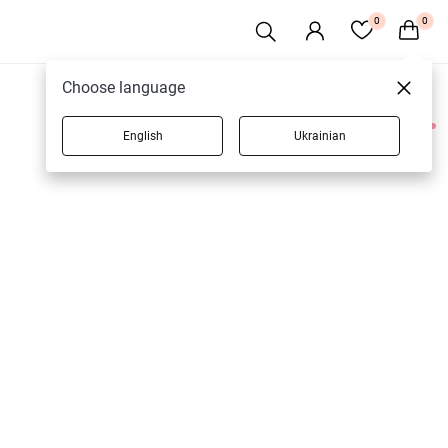
0
0
Choose language
English
Ukrainian
2 товаров