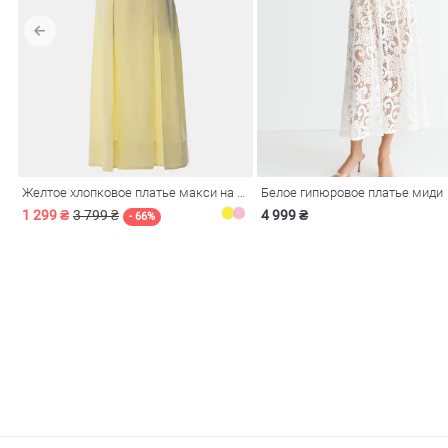
обелье
витеры
Желтое хлопковое платье макси на бретелях
Белое гипюровое платье миди
1 299 ₴
3 799 ₴
4 999 ₴
- 66%
ия
Косметика
Очки
Платки
Панамы