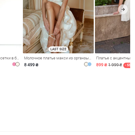
LAST SIZE
Розовое платье из стрейч-сетки в бельевом стиле
Молочное платье макси из органзы с рюшами
Платье с акцентным
8 499 ₴
899 ₴
1 999 ₴
- 55%