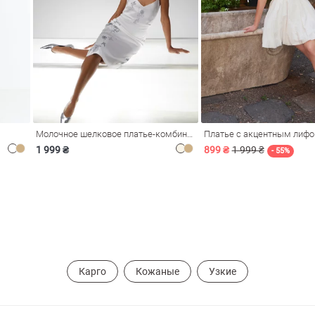
Молочное шелковое платье-комбинация Душа
Платье с акцентным лиф
1 999 ₴
899 ₴
1 999 ₴
- 55%
Карго
Кожаные
Узкие