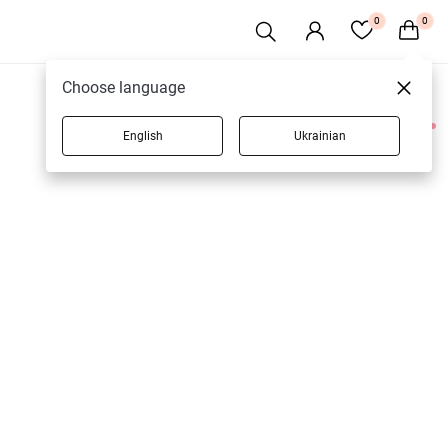
0
0
Choose language
English
Ukrainian
1 товаров