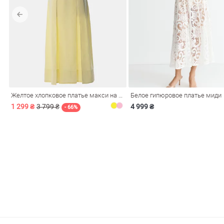
обелье
Желтое хлопковое платье макси на бретелях
Белое гипюровое платье миди
витеры
1 299 ₴
3 799 ₴
4 999 ₴
- 66%
ия
Очки
Косметика
Платки
Панамы