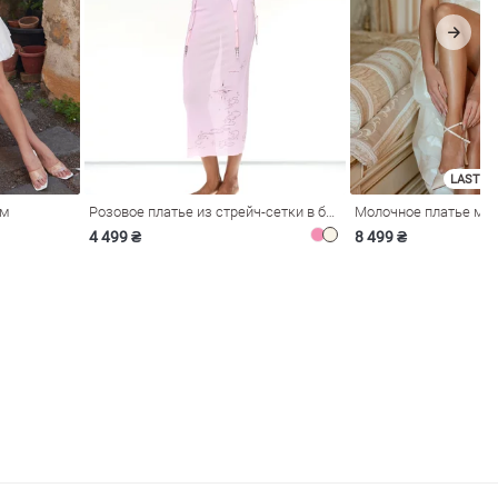
LAST SI
ом
Розовое платье из стрейч-сетки в бельевом стиле
4 499 ₴
8 499 ₴