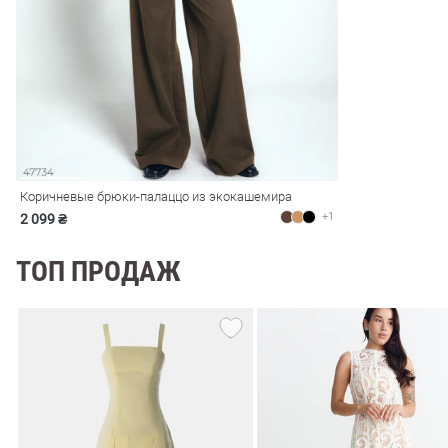
ечерние
Сарафаны
На
ные
ки
Коричневые брюки-палаццо из экокашемира
+1
2 099 ₴
ТОП ПРОДАЖ
си
Кожаные