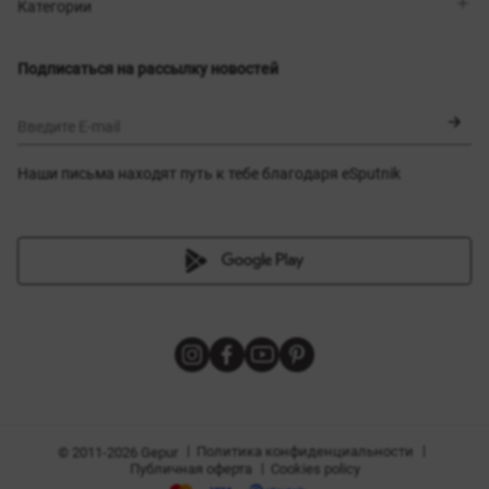
Магазины
Доставка
Категории
Блог
Оплата
Выбор размера
Новинки
Обмен и возврат
Платья
Подписаться на рассылку новостей
Сертификаты
Верхняя одежда
Корсеты
BLACK FRIDAY
Введите E-mail
Наши письма находят путь к тебе благодаря eSputnik
амы
|
|
Политика конфиденциальности
© 2011-2026 Gepur
|
Публичная оферта
Cookies policy