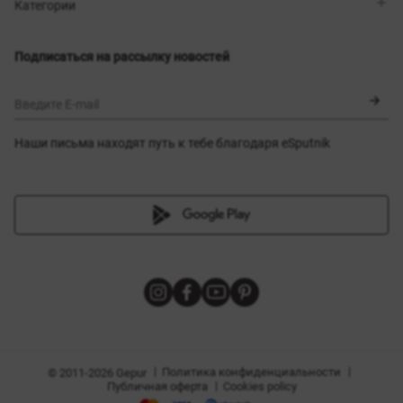
Магазины
Доставка
Категории
Блог
Оплата
Выбор размера
Новинки
Обмен и возврат
Платья
Подписаться на рассылку новостей
Сертификаты
Верхняя одежда
Корсеты
BLACK FRIDAY
Введите E-mail
Наши письма находят путь к тебе благодаря eSputnik
амы
|
|
Политика конфиденциальности
© 2011-2026 Gepur
|
Публичная оферта
Cookies policy