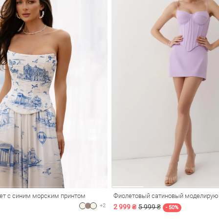
ет с синим морским принтом
+2
2 999 ₴
5 999 ₴
- 50%