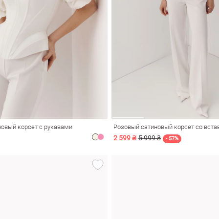
овый корсет с рукавами
Розовый сатиновый корсет со вст
2 599 ₴
5 999 ₴
- 57%