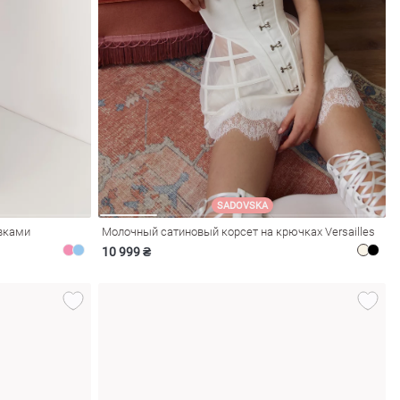
SADOVSKA
авками
Молочный сатиновый корсет на крючках Versailles
10 999 ₴