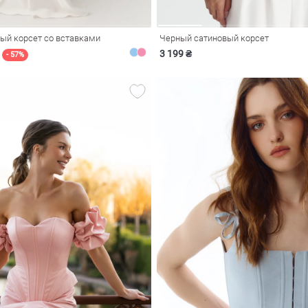
вый корсет со вставками
Черный сатиновый корсет
3 199 ₴
- 57%