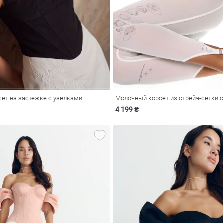
сет на застежке с узелками
4 199 ₴