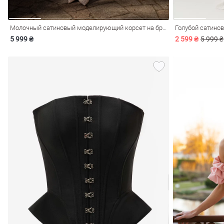
Молочный сатиновый моделирующий корсет на бретелях
Голубой сатино
5 999 ₴
2 599 ₴
5 999 ₴