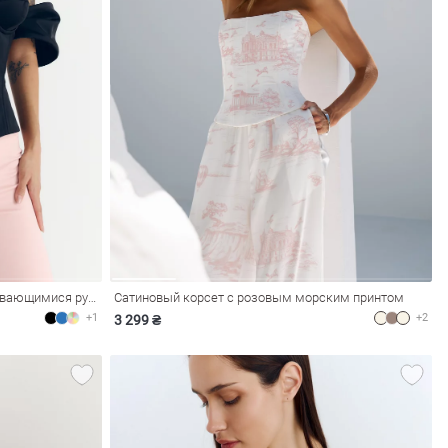
Черный сатиновый корсет с отстегивающимися рукавами
Сатиновый корсет с розовым морским принтом
+1
+2
3 299 ₴