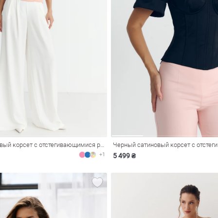
Розовый сатиновый корсет с отстегивающимися рукавами
+1
5 499 ₴