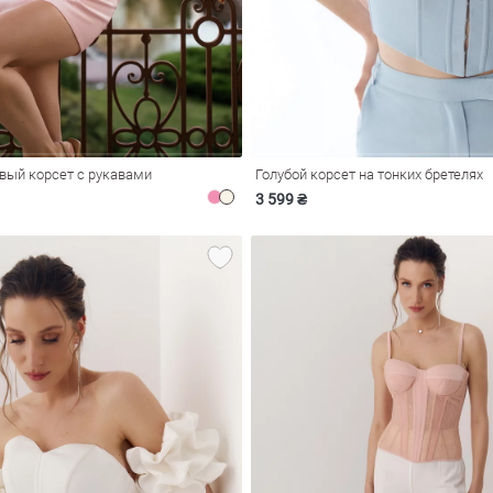
вый корсет с рукавами
Голубой корсет на тонких бретелях
3 599 ₴