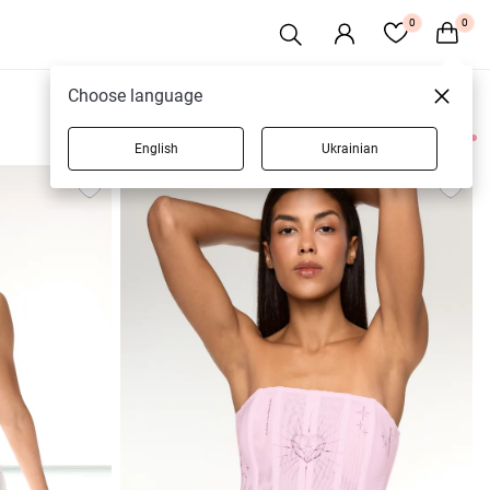
0
0
Choose language
English
Ukrainian
58 товаров