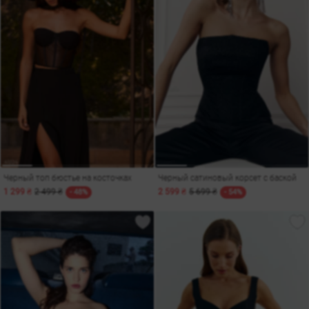
Черный топ бюстье на косточках
Черный сатиновый корсет с баской
1 299 ₴
2 499 ₴
2 599 ₴
5 699 ₴
- 48%
- 54%