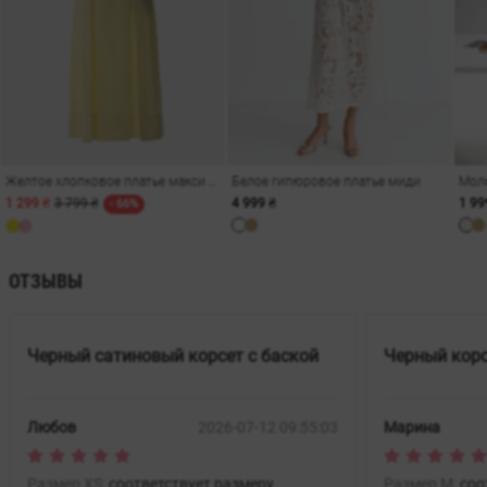
Желтое хлопковое платье макси на бретелях
Белое гипюровое платье миди
1 299 ₴
3 799 ₴
4 999 ₴
1 99
- 66%
ОТЗЫВЫ
Черный сатиновый корсет с баской
Черный корс
Любов
2026-07-12 09:55:03
Марина
Размер XS:
соответствует размеру
Размер M:
соо