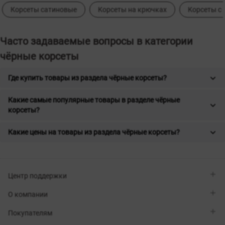
Корсеты сатиновые
Корсеты на крючках
Корсеты с
Часто задаваемые вопросы в категории
чёрные корсеты
Где купить товары из раздела чёрные корсеты?
Какие самые популярные товары в разделе чёрные
корсеты?
Какие цены на товары из раздела чёрные корсеты?
Центр поддержки
Viber
О компании
Telegram
Перезвоните мне
О бренде
Покупателям
Контакты
Sisters Club