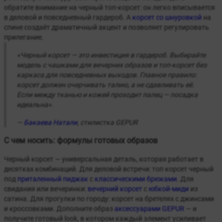
обратите внимание на черный топ-корсет: он легко вписывается
в деловой и повседневный гардероб. А
корсет со шнуровкой
на
спине создаёт драматичный акцент и позволяет регулировать
прилегание.
«Черный корсет — это инвестиция в гардероб. Выбирайте
модель с чашками для вечерних образов и топ-корсет без
каркаса для повседневных выходов. Главное правило:
корсет должен очерчивать талию, а не сдавливать её.
Если между тканью и кожей проходит палец — посадка
идеальна».
—
Бакаева Натали
, стилистка GEPUR
С чем носить: формулы готовых образов
Черный корсет — универсальная деталь, которая работает в
десятках комбинаций. Для деловой встречи: топ корсет черный
под
приталенный пиджак
с
классическими брюками
. Для
свидания или вечеринки:
вечерний корсет
с
юбкой-миди
из
сатина. Для прогулки по городу: корсет на бретелях с джинсами
и кроссовками. Дополните образ
аксессуарами GEPUR
— и
получите готовый look, в котором каждый элемент усиливает