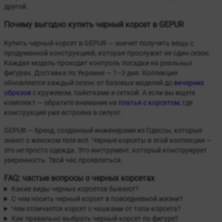
другой.
Почему выгодно купить черный корсет в GEPUR
Купить черный корсет в GEPUR — значит получить вещь с
продуманной конструкцией, которая прослужит не один сезон.
Каждая модель проходит контроль посадки на реальных
фигурах. Доставка по Украине — 1–3 дня. Коллекция
обновляется каждый сезон: от базовых моделей до
вечерних
образов
с кружевом, пайетками и сеткой. А если вы ищете
комплект — обратите внимание на
платья с корсетом
, где
конструкция уже встроена в силуэт.
GEPUR — бренд, созданный инженерами из Одессы, которые
знают о женском теле всё. Черные корсеты в этой коллекции —
это не просто одежда. Это инструмент, который конструирует
уверенность. Твой час проявляться.
FAQ: частые вопросы о черных корсетах
Какие виды черных корсетов бывают?
С чем носить черный корсет в повседневной жизни?
Чем отличается корсет с чашками от топа-корсета?
Как правильно выбрать черный корсет по фигуре?