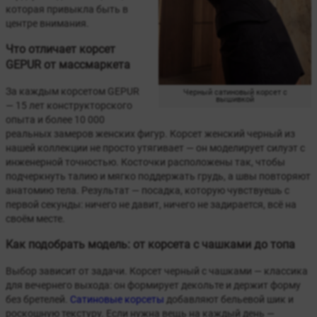
которая привыкла быть в
центре внимания.
Что отличает корсет
GEPUR от массмаркета
За каждым корсетом GEPUR
Черный сатиновый корсет с
вышивкой
— 15 лет конструкторского
опыта и более 10 000
реальных замеров женских фигур. Корсет женский черный из
нашей коллекции не просто утягивает — он моделирует силуэт с
инженерной точностью. Косточки расположены так, чтобы
подчеркнуть талию и мягко поддержать грудь, а швы повторяют
анатомию тела. Результат — посадка, которую чувствуешь с
первой секунды: ничего не давит, ничего не задирается, всё на
своём месте.
Как подобрать модель: от корсета с чашками до топа
Выбор зависит от задачи. Корсет черный с чашками — классика
для вечернего выхода: он формирует декольте и держит форму
без бретелей.
Сатиновые корсеты
добавляют бельевой шик и
роскошную текстуру. Если нужна вещь на каждый день —