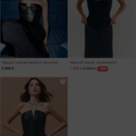
Черный корсет-баска из экокожи
Черный корсет на бретелях
3 999 ₴
1 999 ₴
3 999 ₴
- 50%