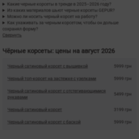
Какие черные корсеты в тренде в 2025–2026 году?
Из каких материалов шьют черные корсеты GEPUR?
Можно ли носить черный корсет на работу?
Как ухаживать за черным корсетом, чтобы он дольше
сохранял форму?
Свернуть
Чёрные корсеты: цены на август 2026
Черный сатиновый корсет с вышивкой
5999 грн
Черный топ-корсет на застежке с узелками
5999 грн
Черный сатиновый корсет с отстегивающимися
5499 грн
рукавами
Черный сатиновый корсет
3199 грн
Черный сатиновый корсет с баской
5999 грн