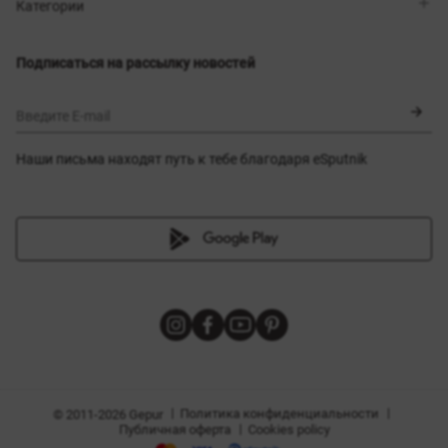
Магазины
Доставка
Категории
Блог
Оплата
Выбор размера
Новинки
Обмен и возврат
Платья
Подписаться на рассылку новостей
Сертификаты
Верхняя одежда
Корсеты
BLACK FRIDAY
Введите E-mail
Наши письма находят путь к тебе благодаря eSputnik
амы
|
|
Политика конфиденциальности
© 2011-2026 Gepur
|
Публичная оферта
Cookies policy