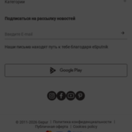
Магазины
Доставка
Категории
Блог
Оплата
Выбор размера
Новинки
Обмен и возврат
Платья
Подписаться на рассылку новостей
Сертификаты
Верхняя одежда
Корсеты
BLACK FRIDAY
Введите E-mail
Наши письма находят путь к тебе благодаря eSputnik
амы
|
|
Политика конфиденциальности
© 2011-2026 Gepur
|
Публичная оферта
Cookies policy