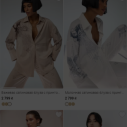
Бежевая сатиновая блуза с принтом Душа
Молочная сатиновая блуза с принтом Душа
2 799 ₴
2 799 ₴