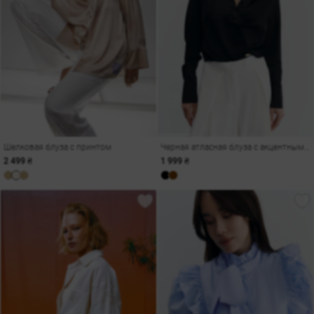
Шелковая блуза с принтом
Черная атласная блуза с акцентными пуговицами
2 499 ₴
1 999 ₴