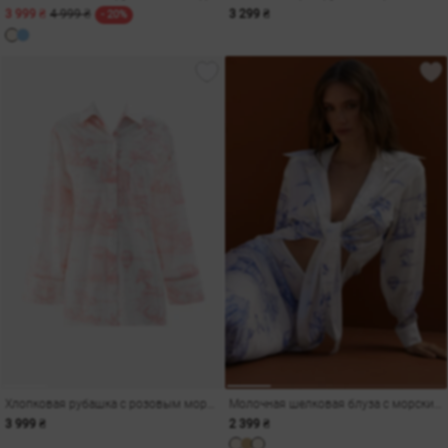
3 999 ₴
4 999 ₴
3 299 ₴
- 20%
Хлопковая рубашка с розовым морским принтом
Молочная шелковая блуза с морским принтом
3 999 ₴
2 399 ₴