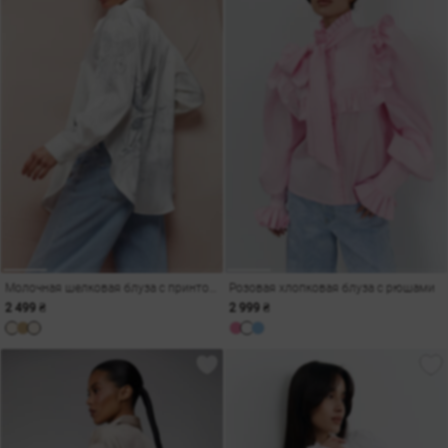
Молочная шелковая блуза с принтом Душа
Розовая хлопковая блуза с рюшами
2 499 ₴
2 999 ₴