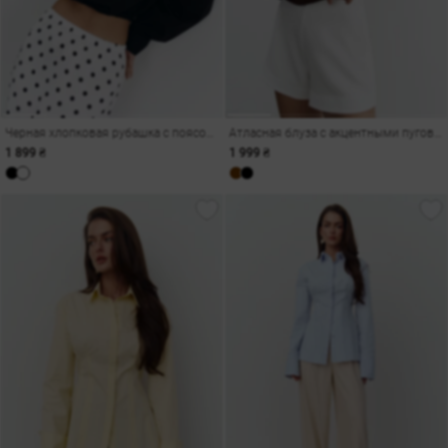
Черная хлопковая рубашка с поясом на резинке
Атласная блуза с акцентными пуговицами в шоколадном оттенке
1 899 ₴
1 999 ₴