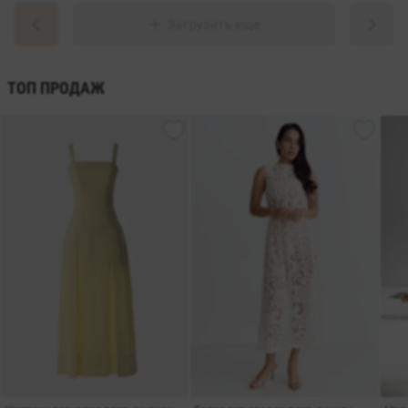
Загрузить еще
ТОП ПРОДАЖ