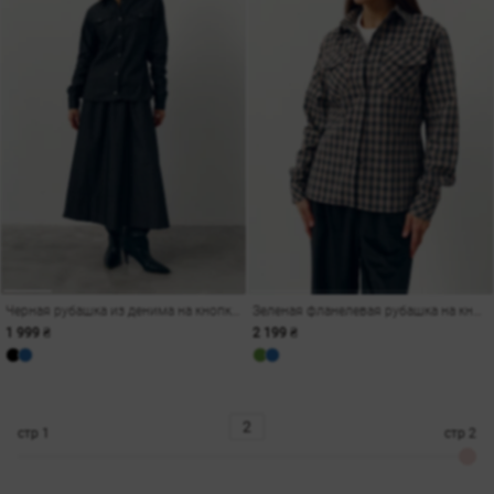
Черная рубашка из денима на кнопках
Зеленая фланелевая рубашка на кнопках
1 999 ₴
2 199 ₴
стр
1
стр
2