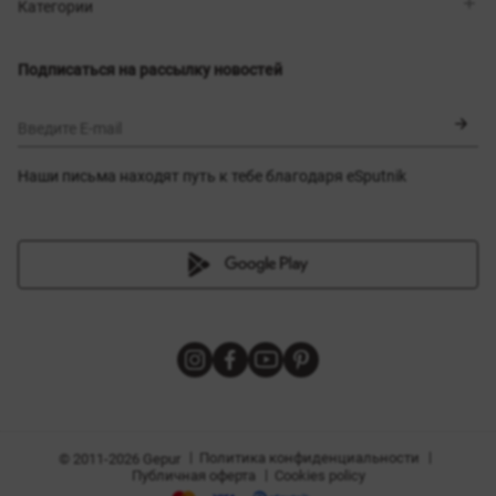
Магазины
Доставка
Категории
Блог
Оплата
Выбор размера
Новинки
Обмен и возврат
Платья
Подписаться на рассылку новостей
Сертификаты
Верхняя одежда
Корсеты
BLACK FRIDAY
Введите E-mail
Наши письма находят путь к тебе благодаря eSputnik
амы
|
|
Политика конфиденциальности
© 2011-2026 Gepur
|
Публичная оферта
Cookies policy