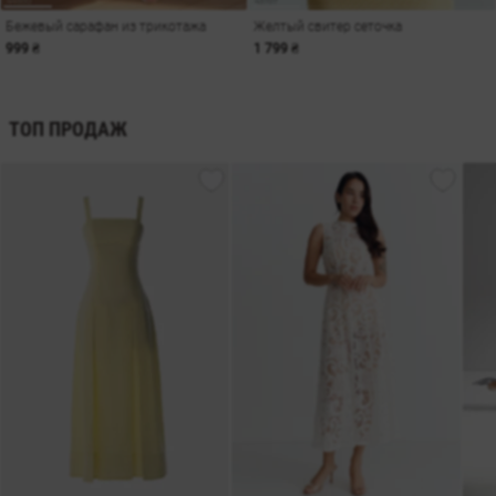
Бежевый сарафан из трикотажа
Желтый свитер сеточка
999 ₴
1 799 ₴
ТОП ПРОДАЖ